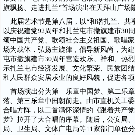
旗飘扬、走进扎兰”首场演出在天拜山广场
此届艺术节是第八届，以“和谐扎兰、共享
以庆祝建党92周年和扎兰屯市撤旗建市30
颂中国共产党、歌颂社会主义祖国、歌唱家
场为载体，弘扬主旋律，倡导新风尚，为建
屯市撤旗建市30周年营造欢乐、祥和、热
示扎兰屯市经济发展、文化繁荣、民族团结
和人民群众安居乐业的良好风貌，促进各项
首场演出分为第一乐章中国梦、第二乐章
落、第三乐章中国朝前走。由市直机关工委
合唱方阵，以二首满怀深情的《跟着共产党
梦》拉开了大合唱的序幕。随后，公安局、
局、卫生局、文体广电局等11家部门单位