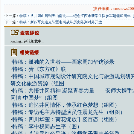
(责任编辑：cmsnews200
·上一篇：
特稿：从井冈山麓到天山南北——纪念江西永新学生队参军进疆62周年
·下一篇：
特稿：新四军先遣支队暨韦岗战斗历史陈列对外开放
loading...
评论加载中...
·
特稿：孤独的入世者——画家周加华访谈录
·
特稿：赞《东方红》联
·
特稿：中国城市规划设计研究院文化与旅游规划研
研文化旅游资源（组图
·
特稿：共悟井冈精神 凝聚青春力量——安师大携手2
冈情·中国梦”（组图
·
特稿：追忆井冈情怀，传承红色梦想（组图）
·
特稿：专访毛主席特型演员任震龙先生（组图）
·
特稿：四川华蓥：荷花绽放千姿百态（组图）
·
特稿：李中权同志生平（图）
·
特稿：八追寻红色足迹：洛师学子重走长征路——