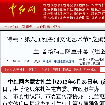
红色视频
红色博览
红色网群
作者专
|
|
|
红色联播
红色书信
红色演讲
红色景
|
|
|
红色收藏
红色格言
绿色景区
红色精
|
|
|
景区地图
红色日历
红色图库
红色文
|
|
|
当前位置：
新闻类
>>
红色联播
>>
正文
特稿：第八届雅鲁河文化艺术节“党旗
兰”首场演出隆重开幕（组
作者：内蒙扎兰屯市
2013-06-28 15:22:06
来源：
中红网—中国红色旅游网
心记者部 纪明国
【字号
大
中
小
】
【
打印
】
【
投稿
】
【
纠错
】
【
论坛
】
【收藏】
E-mail推荐:
中红网内蒙古扎兰屯2013年6月28日电
日，由呼伦贝尔扎兰屯市委、市政府主办，
委、市委组织部、市委宣传部协办，扎兰屯
市文体广电局承办的扎兰屯市第八届雅鲁河