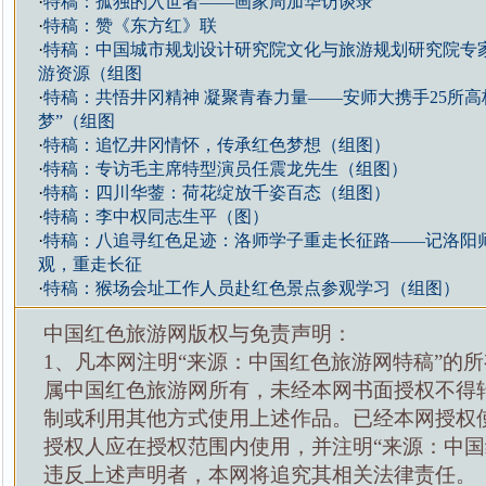
·
特稿：孤独的入世者——画家周加华访谈录
·
特稿：赞《东方红》联
·
特稿：中国城市规划设计研究院文化与旅游规划研究院专
游资源（组图
·
特稿：共悟井冈精神 凝聚青春力量——安师大携手25所高
梦”（组图
·
特稿：追忆井冈情怀，传承红色梦想（组图）
·
特稿：专访毛主席特型演员任震龙先生（组图）
·
特稿：四川华蓥：荷花绽放千姿百态（组图）
·
特稿：李中权同志生平（图）
·
特稿：八追寻红色足迹：洛师学子重走长征路——记洛阳
观，重走长征
·
特稿：猴场会址工作人员赴红色景点参观学习（组图）
中国红色旅游网版权与免责声明：
1、凡本网注明“来源：中国红色旅游网特稿”的
属中国红色旅游网所有，未经本网书面授权不得
制或利用其他方式使用上述作品。已经本网授权
授权人应在授权范围内使用，并注明“来源：中国
违反上述声明者，本网将追究其相关法律责任。