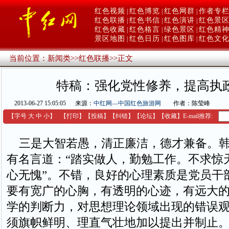
红色视频
红色博览
红色网群
作者专
|
|
|
红色联播
红色书信
红色演讲
红色景
|
|
|
红色收藏
红色格言
绿色景区
红色精
|
|
|
景区地图
红色日历
红色图库
红色文
|
|
|
当前位置：
新闻类
>>
红色联播
>>
正文
特稿：强化党性修养，提高执
2013-06-27 15:05:05
来源：
中红网—中国红色旅游网
作者：陈莹峰
【字号
大
中
小
】
【
打印
】
【
投稿
】
【
纠错
】
【
论坛
】
【收藏】
E-mail推荐:
三是大智若愚，清正廉洁，德才兼备。韩
有名言道：“踏实做人，勤勉工作。不求惊
心无愧”。不错，良好的心理素质是党员干
要有宽广的心胸，有透明的心迹，有远大
学的判断力，对思想理论领域出现的错误
须旗帜鲜明、理直气壮地加以提出并制止