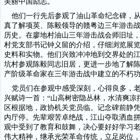
美丽中国励志。
他们一行先后参观了油山革命纪念碑，从
真了解项英、陈毅领导的赣粤边三年游击
历史。在廖地村油山三年游击战会师旧址
村党支部书记钟义留的介绍，仔细浏览展
史料和实物。他们兴致冲冲地到交界处的
坑村参观陈毅同志旧居，更进一步地了解
产阶级革命家在三年游击战中建立的不朽
党员们在参观中感受深刻，心得良多，老
兴赋诗一首：“山高树密隐丛林，水清爽凉
区根据地，政协机关党员临。记念碑前静
内厅停。先辈艰苦卓绝战，江山夺取洒血拼
观中受到了教育和鼓舞，决心要好好学习
伟大精神，继承光荣革命传统，立足岗位