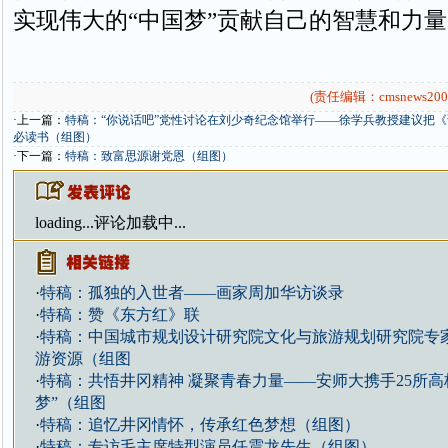
实现伟大的“中国梦”贡献自己的智慧和力量
(责任编辑：cmsnews200
·上一篇：
特稿：“你说话吧”党性讨论在刘少奇纪念馆举行——徐学兵教授建议把
必读书（组图）
·下一篇：
特稿：致富思源谢党恩（组图）
loading...
评论加载中...
·
特稿：孤独的入世者——画家周加华访谈录
·
特稿：赞《东方红》联
·
特稿：中国城市规划设计研究院文化与旅游规划研究院专
游资源（组图
·
特稿：共悟井冈精神 凝聚青春力量——安师大携手25所高
梦”（组图
·
特稿：追忆井冈情怀，传承红色梦想（组图）
·
特稿：专访毛主席特型演员任震龙先生（组图）