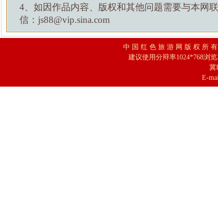
4、如因作品内容、版权和其他问题需要与本网
信：js88@vip.sina.com
中 国 红 色 旅 游 网 版 权 所 
建议使用分辩率1024*768浏
冀I
E-mai