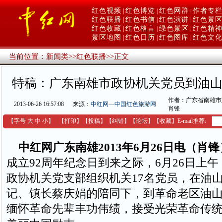
红色视频
红色博览
红色网群
作者专
|
|
|
红色联播
红色书信
红色演讲
红色景
|
|
|
红色收藏
红色格言
绿色景区
红色精
|
|
|
景区地图
红色日历
红色图库
红色文
|
|
|
当前位置：
新闻类
>>
红色联播
>>
正文
特稿：广东南雄市政协机关党员到油山
作者：广东省南雄市
2013-06-26 16:57:08
来源：
中红网—中国红色旅游网
肖锋
【字号
大
中
小
】
【
打印
】
【
投稿
】
【
纠错
】
【
论坛
】
【收藏】
E-mail推荐:
中红网广东南雄2013年6月26日电（肖锋
成立92周年纪念日到来之际，6月26日上
政协机关党支部组织机关17名党员，在油
记、镇长蔡庆娟的陪同下，到革命老区油山
缅怀革命先辈丰功伟绩，接受光荣革命传