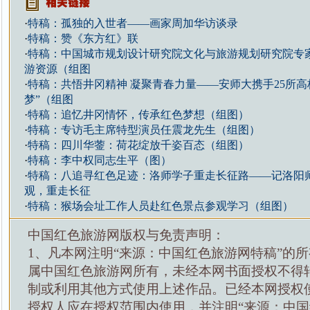
·
特稿：孤独的入世者——画家周加华访谈录
·
特稿：赞《东方红》联
·
特稿：中国城市规划设计研究院文化与旅游规划研究院专
游资源（组图
·
特稿：共悟井冈精神 凝聚青春力量——安师大携手25所高
梦”（组图
·
特稿：追忆井冈情怀，传承红色梦想（组图）
·
特稿：专访毛主席特型演员任震龙先生（组图）
·
特稿：四川华蓥：荷花绽放千姿百态（组图）
·
特稿：李中权同志生平（图）
·
特稿：八追寻红色足迹：洛师学子重走长征路——记洛阳
观，重走长征
·
特稿：猴场会址工作人员赴红色景点参观学习（组图）
中国红色旅游网版权与免责声明：
1、凡本网注明“来源：中国红色旅游网特稿”的
属中国红色旅游网所有，未经本网书面授权不得
制或利用其他方式使用上述作品。已经本网授权
授权人应在授权范围内使用，并注明“来源：中国