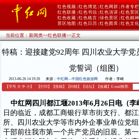
红色视频
红色博览
红色网群
作者专
|
|
|
红色联播
红色书信
红色演讲
红色景
|
|
|
红色收藏
红色格言
绿色景区
红色精
|
|
|
景区地图
红色日历
红色图库
红色文
|
|
|
当前位置：
新闻类
>>
红色联播
>>
正文
特稿：迎接建党92周年 四川农业大学
党誓词（组图）
2013-06-26 14:19:20
来源：
中红网—中国红色旅游网
作者：李崎
【字号
大
中
小
】
【
打印
】
【
投稿
】
【
纠错
】
【
论坛
】
【收藏】
E-mail推荐:
中红网四川都江堰2013年6月26日电（李
日的临近，成都工商银行草市街支行、都江
所、四川农业大学等市内外企事业单位党组
干部前往我市第一个共产党员的旧居、第一