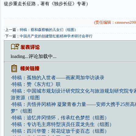
徒步重走长征路，著有《独步长征》专著）
(责任编辑：cmsnews200
·上一篇：
特稿：蔡和森蔡畅的儿女们（组图）
·下一篇：
中国共产党的创建暨红船精神学术研讨会举行
loading...
评论加载中...
·
特稿：孤独的入世者——画家周加华访谈录
·
特稿：赞《东方红》联
·
特稿：中国城市规划设计研究院文化与旅游规划研究院专
游资源（组图
·
特稿：共悟井冈精神 凝聚青春力量——安师大携手25所高
梦”（组图
·
特稿：追忆井冈情怀，传承红色梦想（组图）
·
特稿：专访毛主席特型演员任震龙先生（组图）
·
特稿：四川华蓥：荷花绽放千姿百态（组图）