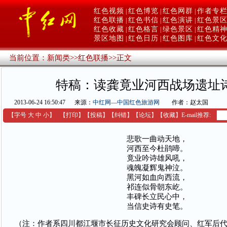
红色视频
红色博览
红色网群
作者专
|
|
|
红色联播
红色书信
红色演讲
红色景
|
|
|
红色收藏
红色格言
绿色景区
红色精
|
|
|
景区地图
红色日历
红色图库
红色文
|
|
|
当前位置：
新闻类
>>
红色联播
>>
正文
特稿：读龚竟业河西战场遗址
2013-06-24 16:50:47
来源：
中红网—中国红色旅游网
作者：赵太国
【字号
大
中
小
】
【
打印
】
【
投稿
】
【
纠错
】
【
论坛
】
【收藏】
E-mail推荐:
悲歌一曲动天地，
河西至今杜鹃啼。
竟业吟诗雄风吼，
魂魄凝辉鬼神泣。
黑河如血向西流，
祁连似骨朝东屹。
丰碑长立民心中，
当信史诗有史笔。
（注：作者系四川都江堰市长征历史文化研究会顾问、红军后代