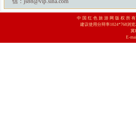
信：js88@vip.sina.com
中 国 红 色 旅 游 网 版 权 所 
建议使用分辩率1024*768浏
冀I
E-mai