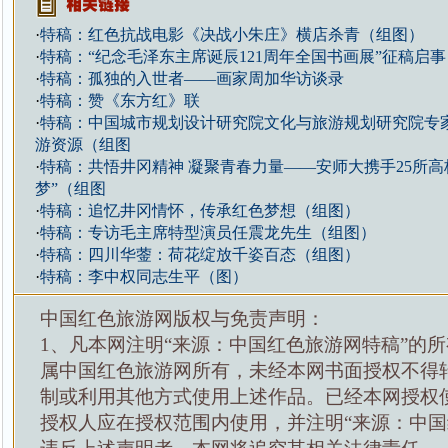
·
特稿：红色抗战电影《决战小朱庄》横店杀青（组图）
·
特稿：“纪念毛泽东主席诞辰121周年全国书画展”征稿启
·
特稿：孤独的入世者——画家周加华访谈录
·
特稿：赞《东方红》联
·
特稿：中国城市规划设计研究院文化与旅游规划研究院专
游资源（组图
·
特稿：共悟井冈精神 凝聚青春力量——安师大携手25所高
梦”（组图
·
特稿：追忆井冈情怀，传承红色梦想（组图）
·
特稿：专访毛主席特型演员任震龙先生（组图）
·
特稿：四川华蓥：荷花绽放千姿百态（组图）
·
特稿：李中权同志生平（图）
中国红色旅游网版权与免责声明：
1、凡本网注明“来源：中国红色旅游网特稿”的
属中国红色旅游网所有，未经本网书面授权不得
制或利用其他方式使用上述作品。已经本网授权
授权人应在授权范围内使用，并注明“来源：中国