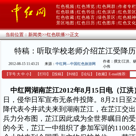
红色视频
红色博览
红色网群
作者专
|
|
|
红色联播
红色书信
红色演讲
红色景
|
|
|
红色收藏
红色格言
绿色景区
红色精
|
|
|
景区地图
红色日历
红色图库
红色文
|
|
|
当前位置：
新闻类
>>
红色联播
>>
正文
特稿：听取学校老师介绍芷江受降历
作者：撰文/江洪、杨
2012-08-15 11:43:21
来源：
中红网—中国红色旅游网
小伟
【字号
大
中
小
】
【
打印
】
【
投稿
】
【
纠错
】
【
论坛
】
【收藏】
E-mail推荐:
中红网湖南芷江2012年8月15日电（江洪
日，侵华日军宣布无条件投降。8月21日至
降代表今井武夫来到湖南芷江，在芷江交出
兵力分布图，芷江因此成为全世界瞩目的受
的今天，芷江一中组织了参加军训的1100