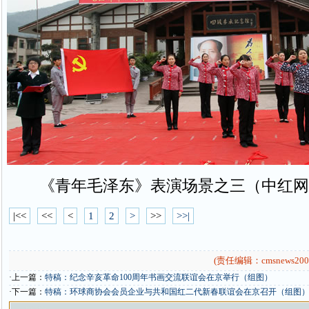
《青年毛泽东》表演场景之三（中红网
|<<
<<
<
1
2
>
>>
>>|
(责任编辑：cmsnews200
·上一篇：
特稿：纪念辛亥革命100周年书画交流联谊会在京举行（组图）
·下一篇：
特稿：环球商协会会员企业与共和国红二代新春联谊会在京召开（组图