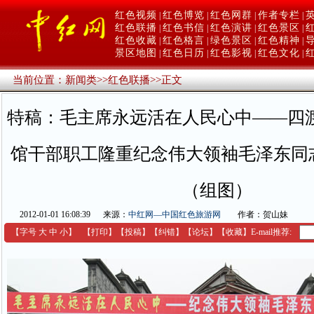
红色视频
红色博览
红色网群
作者专栏
|
|
|
|
红色联播
红色书信
红色演讲
红色景区
|
|
|
|
红色收藏
红色格言
绿色景区
红色精神
|
|
|
|
景区地图
红色日历
红色影视
红色文化
|
|
|
|
当前位置：
新闻类
>>
红色联播
>>
正文
特稿：毛主席永远活在人民心中——四
馆干部职工隆重纪念伟大领袖毛泽东同志
（组图）
2012-01-01 16:08:39
来源：
中红网—中国红色旅游网
作者：贺山妹
【字号
大
中
小
】
【
打印
】
【
投稿
】
【
纠错
】
【
论坛
】
【收藏】
E-mail推荐: