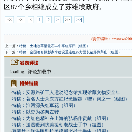
区87个乡相继成立了苏维埃政府。
|<<
<<
<
1
2
>
>>
>>|
(责任编辑：cmsnews200
·上一篇：
特稿：土地改革活化石—中亭红军田（组图）
·下一篇：
特稿：全国著名摄影家李建设重走红四方面长征路到芦山（组图）
loading...
评论加载中...
·
特稿：安源路矿工人运动纪念馆实现馆藏文物安全年
·
特稿：著名人士为东方红纪念园题（赠）词之一（组图）
·
特稿：淮河源头红军花（组图）
·
特稿：以史为鉴向左转
·
特稿：为红色精神在上海的弘杨作贡献（组图）
·
特稿：送温暖到抗美援朝老战士手中（组图）
·
夏斐然：送温暖到抗美援朝老战士手中（组图）