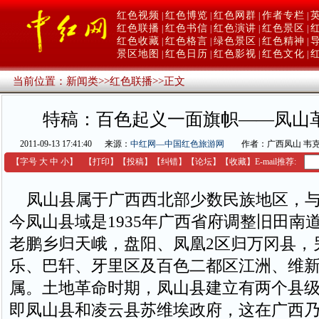
红色视频
红色博览
红色网群
作者专栏
|
|
|
|
红色联播
红色书信
红色演讲
红色景区
|
|
|
|
红色收藏
红色格言
绿色景区
红色精神
|
|
|
|
景区地图
红色日历
红色影视
红色文化
|
|
|
|
当前位置：
新闻类
>>
红色联播
>>
正文
特稿：百色起义一面旗帜——凤山
2011-09-13 17:41:40
来源：
中红网—中国红色旅游网
作者：广西凤山 韦
【字号
大
中
小
】
【
打印
】
【
投稿
】
【
纠错
】
【
论坛
】
【收藏】
E-mail推荐:
凤山县属于广西西北部少数民族地区，与
今凤山县域是1935年广西省府调整旧田南
老鹏乡归天峨，盘阳、凤凰2区归万冈县，
乐、巴轩、牙里区及百色二都区江洲、维新
属。土地革命时期，凤山县建立有两个县
即凤山县和凌云县苏维埃政府，这在广西