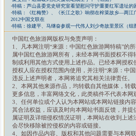
·
特稿：芦山县委党史研究室看望慰问守护重要红军遗址的
·
特稿：《红梅赞》、《长江之歌》响彻在榨菜故乡—两江
2012中国文联在
·
特稿：徐建平、马继奋参观一代伟人刘少奇故里景区（组
中国红色旅游网版权与免责声明：
1、凡本网注明“来源：中国红色旅游网特稿”的
属中国红色旅游网所有，未经本网书面授权不得
制或利用其他方式使用上述作品。已经本网授权
授权人应在授权范围内使用，并注明“来源：中国
违反上述声明者，本网将追究其相关法律责任。
2、本网其他来源作品，均转载自其他媒体，转
更多信息，丰富网络文化，此类稿件不代表本网
3、任何单位或个人认为本网站或本网站链接内
其合法权益，应该及时向本网站书面反馈，并提
属证明及详细侵权情况证明，本网站在收到上述
会尽快移除被控侵权的内容或链接。
4、如因作品内容、版权和其他问题需要与本网