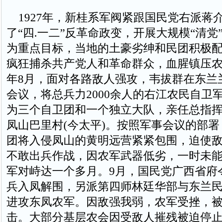
1927年，新桂系军阀紧跟国民党右派蒋
了“四.一二”反革命政变，开展大规模“清党
为重点目标，当地的土豪劣绅和民团积极
疯狂捕杀共产党人和革命群众，血腥镇压农民
年8月，面对各路敌人强攻，韦拔群在东兰
会议，将总兵力2000余人的右江农民自卫
为三个自卫团和一个独立大队，亲任总指
凤山巴里村(今太平)。按照军事会议的部
团将入侵凤山的黄明远营紧紧包围，迫使
不敢出兵作战，因农军武器低劣，一时未
军对峙达一个多月。9月，国民党广西省府
兵入凤解围，另派第四师林廷华部与东兰
进攻东凤农军。因敌强我弱，农军受挫，
击。大部分基层农会因受敌人摧残被迫停