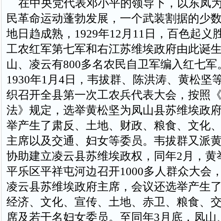
在中央党代表邓小平的领导下，以东凤为
民革命运动蓬勃发展，一个武装割据的少
地日趋成熟，1929年12月11日，百色起
工农红军第七军和右江苏维埃政府由此诞
山、凌云有800多名农民自卫军编入红七军
1930年1月4日，韦拔群、陈洪涛、黄松坚
织召开全县第一次工农兵代表大会，按照
法》规定，选举黄松坚为凤山县苏维埃政
举产生了肃反、土地、财政、粮食、文化
主席以及交通、妇女等委员。韦拔群又派
协助建立凌云县苏维埃政权，同年2月，黄
平乐区平祥屯河边召开1000多人群众大会
凌云县苏维埃政府主席，会议还选举产生
经济、文化、宣传、土地、赤卫、粮食、
席及若干名妇女委员。至同年3月底，凤山