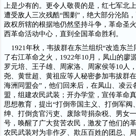
上是少有的。更令人敬畏的是，红七军北
遭受敌人三次残酷“围剿”，绝大部分沦陷
政权所辖的根据地仍然坚持斗争，革命圣
西革命活动中心，直到全国革命胜利。
1921年秋，韦拔群在东兰组织“改造东兰
了右江革命之火，1922年10月，凤山的廖
罗元培、王子雄、周家洛、周家侯等10人
尧、黄世超、黄祖应等人秘密参加韦拔群在
海洲同盟会”，他们回来后，在凤山、凌云
盟，组建农民武装；开办学堂，宣传革命
思想教育，提出“打倒帝国主义、打倒军阀
绅、打倒贪官污吏、废除苛捐杂税、男女一
号，唤醒了广大贫苦农民，激发了他们的
农民武装对为非作歹、欺压百姓的团总、