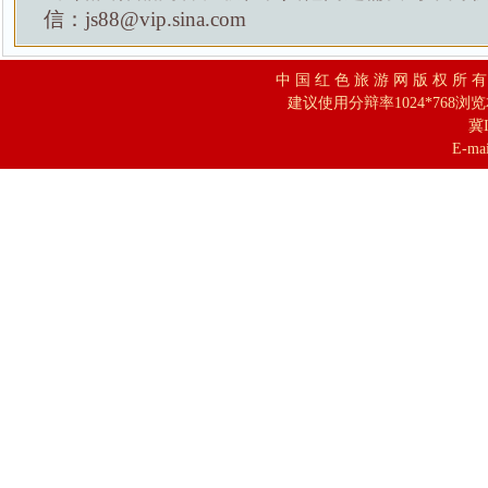
信：js88@vip.sina.com
中 国 红 色 旅 游 网 版 权 所 
建议使用分辩率1024*768浏
冀I
E-mai