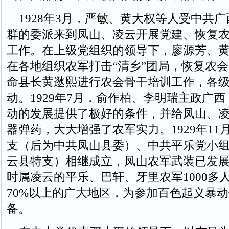
1928年3月，严敏、黄大权等人受中共
群的委派来到凤山、凌云开展党建、恢复
工作。在上级党组织的领导下，廖源芳、
在各地组织农军打击“清乡”团局，恢复农
命县长黄逖熙进行农会骨干培训工作，各
动。1929年7月，俞作柏、李明瑞主政广
动的发展提供了极好的条件，并给凤山、
器弹药，大大增强了农军实力。1929年11
支（后为中共凤山县委）、中共平乐党小
云县特支）相继成立，凤山农军武装已发展到
时属凌云的平乐、巴轩、牙里农军1000多
70%以上的广大地区，为参加百色起义暴
备。