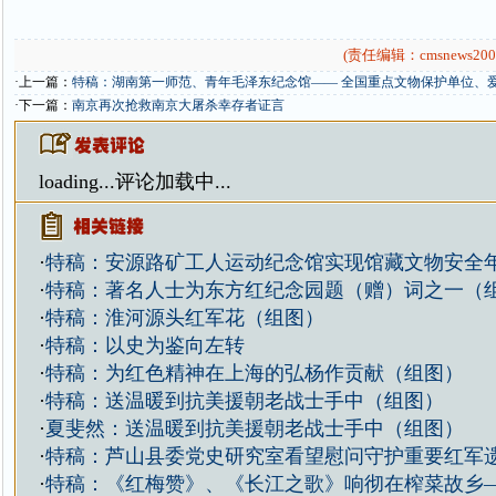
(责任编辑：cmsnews200
·上一篇：
特稿：湖南第一师范、青年毛泽东纪念馆—— 全国重点文物保护单位、
·下一篇：
南京再次抢救南京大屠杀幸存者证言
loading...
评论加载中...
·
特稿：安源路矿工人运动纪念馆实现馆藏文物安全
·
特稿：著名人士为东方红纪念园题（赠）词之一（
·
特稿：淮河源头红军花（组图）
·
特稿：以史为鉴向左转
·
特稿：为红色精神在上海的弘杨作贡献（组图）
·
特稿：送温暖到抗美援朝老战士手中（组图）
·
夏斐然：送温暖到抗美援朝老战士手中（组图）
·
特稿：芦山县委党史研究室看望慰问守护重要红军
·
特稿：《红梅赞》、《长江之歌》响彻在榨菜故乡