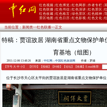
红色视频
红色博览
红色网群
作者专栏
|
|
|
|
红色联播
红色书信
红色演讲
红色景区
|
|
|
|
红色收藏
红色格言
绿色景区
红色精神
|
|
|
|
景区地图
红色日历
红色影视
红色文化
|
|
|
|
当前位置：
新闻类
>>
红色联播
>>
正文
特稿：贾谊故居 湖南省重点文物保护单
育基地（组图）
2011-12-06 13:48:26
来源：
中红网—中国红色旅游网
作者：罗雄
【字号
大
中
小
】
【
打印
】
【
投稿
】
【
纠错
】
【
论坛
】
【收藏】
E-mail推荐:
位于长沙市天心区太平街的贾谊故居是湖南省重点文物保护单位