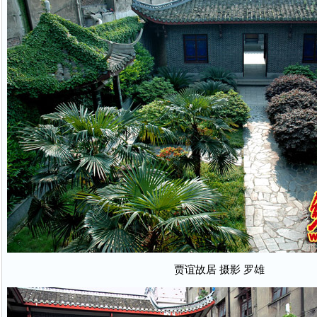
贾谊故居 摄影 罗雄