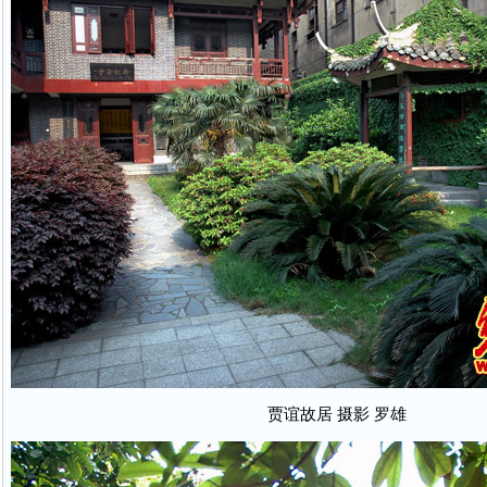
贾谊故居 摄影 罗雄