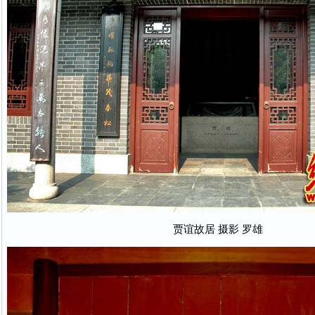
贾谊故居 摄影 罗雄