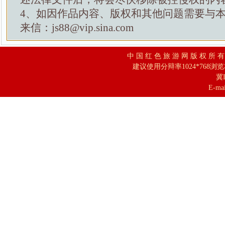
4、如因作品内容、版权和其他问题需要与
来信：js88@vip.sina.com
中 国 红 色 旅 游 网 版 权 所 
建议使用分辩率1024*768浏
冀I
E-mai