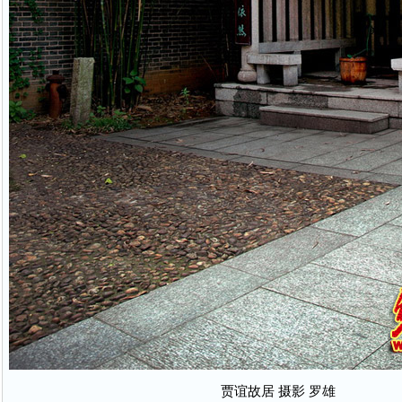
贾谊故居 摄影 罗雄