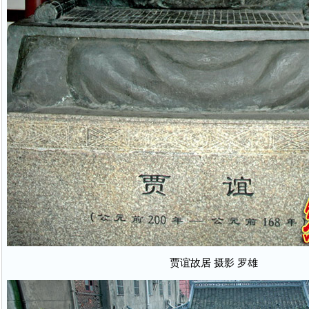
贾谊故居 摄影 罗雄