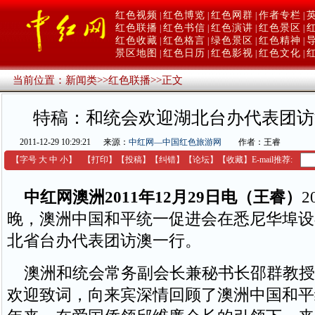
红色视频
红色博览
红色网群
作者专栏
|
|
|
|
红色联播
红色书信
红色演讲
红色景区
|
|
|
|
红色收藏
红色格言
绿色景区
红色精神
|
|
|
|
景区地图
红色日历
红色影视
红色文化
|
|
|
|
当前位置：
新闻类
>>
红色联播
>>
正文
特稿：和统会欢迎湖北台办代表团访
2011-12-29 10:29:21
来源：
中红网—中国红色旅游网
作者：王睿
【字号
大
中
小
】
【
打印
】
【
投稿
】
【
纠错
】
【
论坛
】
【收藏】
E-mail推荐:
中红网澳洲2011年12月29日电（王睿）
2
晚，澳洲中国和平统一促进会在悉尼华埠设
北省台办代表团访澳一行。
澳洲和统会常务副会长兼秘书长邵群教授
欢迎致词，向来宾深情回顾了澳洲中国和平