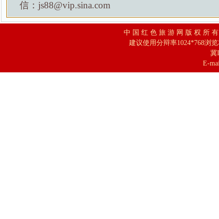
信：js88@vip.sina.com
中 国 红 色 旅 游 网 版 权 所 
建议使用分辩率1024*768浏
冀I
E-mai