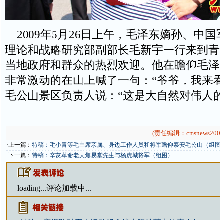
2009年5月26日上午，毛泽东嫡孙、中
理论和战略研究部副部长毛新宇一行来到青
当地政府和群众的热烈欢迎。他在瞻仰毛泽
非常激动的在山上喊了一句：“爷爷，我来
毛公山景区负责人说：“这是大自然对伟人的
(责任编辑：cmsnews200
·上一篇：
特稿：毛小青等毛主席亲属、身边工作人员和将军瞻仰泰安毛公山（组
·下一篇：
特稿：辛亥革命老人焦易堂先生与杨虎城将军（组图）
loading...
评论加载中...