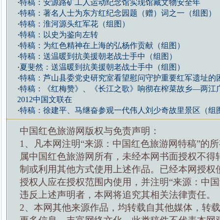
·
特稿：安源路矿工人运动纪念馆实现馆藏文物安全年
·
特稿：著名人士为东方红纪念园题（赠）词之一（组图）
·
特稿：淮河源头红军花（组图）
·
特稿：以史为鉴向左转
·
特稿：为红色精神在上海的弘杨作贡献（组图）
·
特稿：送温暖到抗美援朝老战士手中（组图）
·
夏斐然：送温暖到抗美援朝老战士手中（组图）
·
特稿：芦山县委党史研究室看望慰问守护重要红军遗址的
·
特稿：《红梅赞》、《长江之歌》响彻在榨菜故乡—两江
2012中国文联在
·
特稿：徐建平、马继奋参观一代伟人刘少奇故里景区（组
中国红色旅游网版权与免责声明：
1、凡本网注明“来源：中国红色旅游网特稿”的
属中国红色旅游网所有，未经本网书面授权不得
制或利用其他方式使用上述作品。已经本网授权
授权人应在授权范围内使用，并注明“来源：中国
违反上述声明者，本网将追究其相关法律责任。
2、本网其他来源作品，均转载自其他媒体，转