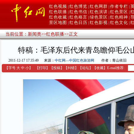
红色视频
红色博览
红色网群
作者专栏
|
|
|
|
红色联播
红色书信
红色演讲
红色景区
|
|
|
|
红色收藏
红色格言
绿色景区
红色精神
|
|
|
|
景区地图
红色日历
红色影视
红色文化
|
|
|
|
当前位置：
新闻类
>>
红色联播
>>
正文
特稿：毛泽东后代来青岛瞻仰毛公
2011-12-17 17:35:49
来源：
中红网—中国红色旅游网
作者：青山依旧
【字号
大
中
小
】
【
打印
】
【
投稿
】
【
纠错
】
【
论坛
】
【收藏】
E-mail推荐: