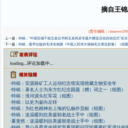
摘自王锦
(责任编辑：cmsnews200
·上一篇：
特稿：“中国百城千校五老丛书和五老风采专题片赠送活动启动仪式”在
·下一篇：
特稿：最早出版的毛泽东相册《中国人民伟大领袖毛主席近影集》（组
loading...
评论加载中...
·
特稿：安源路矿工人运动纪念馆实现馆藏文物安全年
·
特稿：著名人士为东方红纪念园题（赠）词之一（组图）
·
特稿：淮河源头红军花（组图）
·
特稿：以史为鉴向左转
·
特稿：为红色精神在上海的弘杨作贡献（组图）
·
特稿：送温暖到抗美援朝老战士手中（组图）
·
夏斐然：送温暖到抗美援朝老战士手中（组图）
·
特稿：芦山县委党史研究室看望慰问守护重要红军遗址的