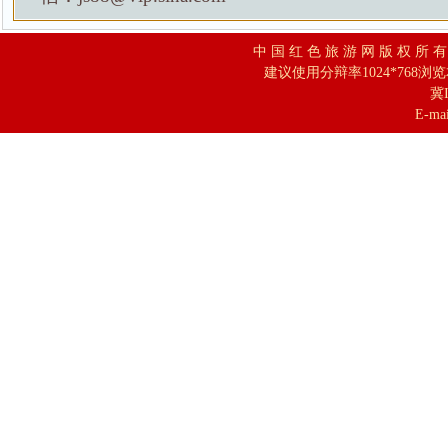
中 国 红 色 旅 游 网 版 权 所 
建议使用分辩率1024*768浏
冀I
E-mai