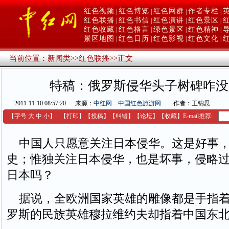
红色视频
红色博览
红色网群
作者专栏
|
|
|
|
红色联播
红色书信
红色演讲
红色景区
|
|
|
|
红色收藏
红色格言
绿色景区
红色精神
|
|
|
|
景区地图
红色日历
红色影视
红色文化
|
|
|
|
当前位置：
新闻类
>>
红色联播
>>
正文
特稿：俄罗斯侵华头子树碑咋没
2011-11-10 08:57:20
来源：
中红网—中国红色旅游网
作者：王锦思
【字号
大
中
小
】
【
打印
】
【
投稿
】
【
纠错
】
【
论坛
】
【收藏】
E-mail推荐:
中国人只愿意关注日本侵华。这是好事，
史；惟独关注日本侵华，也是坏事，侵略
日本吗？
据说，全欧洲国家英雄的雕像都是手指着
罗斯的民族英雄穆拉维约夫却指着中国东