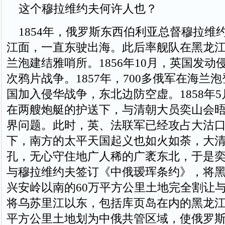
这个穆拉维约夫何许人也？
1854年，俄罗斯东西伯利亚总督穆拉维
江面，一直东驶出海。此后率舰队在黑龙
兰泡建结雅哨所。1856年10月，英国发动
次鸦片战争。1857年，700多俄军在海兰
国加入侵华战争，东北边防空虚。1858年
在两艘炮艇的护送下，与清朝大员奕山会
界问题。此时，英、法联军已经攻占大沽
下，南方的太平天国起义也如火如荼，大
孔，无心守住地广人稀的广袤东北，于是
与穆拉维约夫签订《中俄瑷珲条约》，将
兴安岭以南的60万平方公里土地完全割让
将乌苏里江以东，包括库页岛在内的黑龙江
平方公里土地划为中俄共管区域，使俄罗