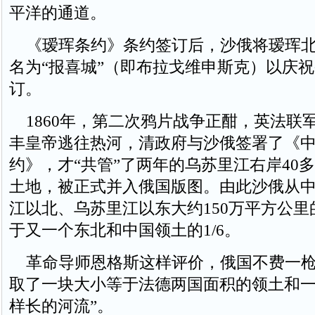
平洋的通道。
《瑷珲条约》条约签订后，沙俄将瑷珲北
名为“报喜城”（即布拉戈维申斯克）以庆
订。
1860年，第二次鸦片战争正酣，英法联
丰皇帝逃往热河，清政府与沙俄签署了《
约》，才“共管”了两年的乌苏里江右岸40
土地，被正式并入俄国版图。由此沙俄从
江以北、乌苏里江以东大约150万平方公
于又一个东北和中国领土的1/6。
革命导师恩格斯这样评价，俄国不费一枪
取了一块大小等于法德两国面积的领土和
样长的河流”。