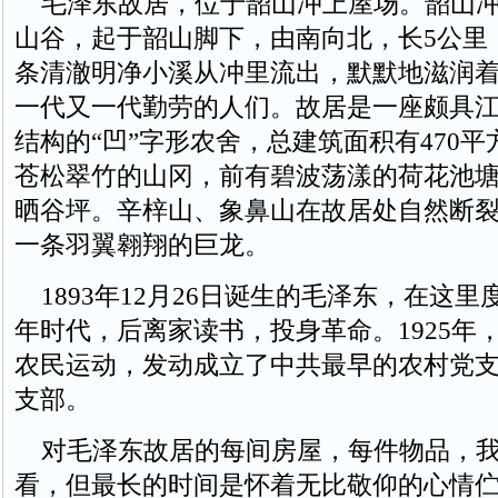
毛泽东故居，位于韶山冲上屋场。韶山冲
山谷，起于韶山脚下，由南向北，长5公里，
条清澈明净小溪从冲里流出，默默地滋润
一代又一代勤劳的人们。故居是一座颇具
结构的“凹”字形农舍，总建筑面积有470
苍松翠竹的山冈，前有碧波荡漾的荷花池
晒谷坪。辛梓山、象鼻山在故居处自然断
一条羽翼翱翔的巨龙。
1893年12月26日诞生的毛泽东，在这里
年时代，后离家读书，投身革命。1925年
农民运动，发动成立了中共最早的农村党
支部。
对毛泽东故居的每间房屋，每件物品，我
看，但最长的时间是怀着无比敬仰的心情