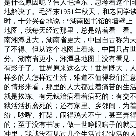
是什么原因呢？伟人毛泽东，思考着这个
地解决了。毛泽东1951年秋天，和老同学
时，十分兴奋地说：“湖南图书馆的墙壁上
地图，我每天经过那里，总是站着看一看
南湘潭县大，湖南省更大，中国自古称为
了不得。但从这个地图上看来，中国只占
分。湖南省更小，湘潭县地图上没有看见
有影子了。世界原来这么大！世界既大，
样多的人怎样过生活，难道不值得我们注
的情形来看，那里的人大都过着痛苦的生
就是挨冻。有无钱治病看着病死的；有交
狱活活折磨死的；还有家里、乡邻间，为
纷，吵嘴、打架，闹得鸡犬不宁，甚至弄
的；至于没有书读，做一世睁眼瞎子的就
冲里，我就没有见过几个生活过得快活的