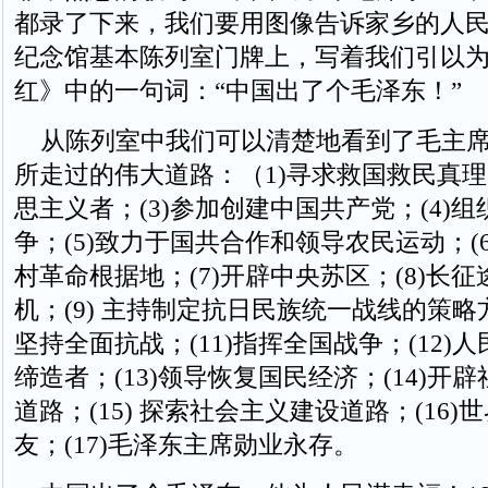
都录了下来，我们要用图像告诉家乡的人
纪念馆基本陈列室门牌上，写着我们引以
红》中的一句词：“中国出了个毛泽东！”
从陈列室中我们可以清楚地看到了毛主席
所走过的伟大道路：（1)寻求救国救民真理；
思主义者；(3)参加创建中国共产党；(4)
争；(5)致力于国共合作和领导农民运动；(
村革命根据地；(7)开辟中央苏区；(8)长
机；(9) 主持制定抗日民族统一战线的策略方
坚持全面抗战；(11)指挥全国战争；(12)
缔造者；(13)领导恢复国民经济；(14)开
道路；(15) 探索社会主义建设道路；(16
友；(17)毛泽东主席勋业永存。