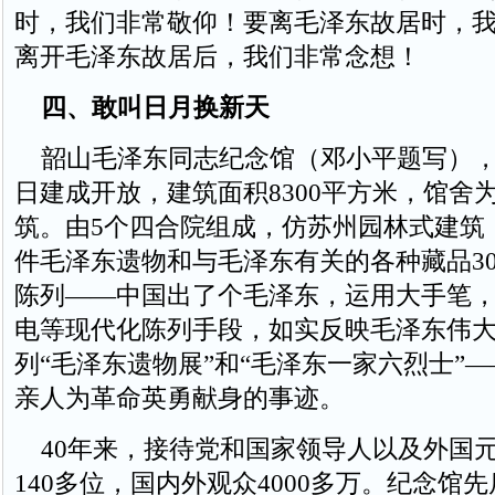
时，我们非常敬仰！要离毛泽东故居时，
离开毛泽东故居后，我们非常念想！
四、敢叫日月换新天
韶山毛泽东同志纪念馆（邓小平题写），于1
日建成开放，建筑面积8300平方米，馆舍
筑。由5个四合院组成，仿苏州园林式建筑，
件毛泽东遗物和与毛泽东有关的各种藏品30
陈列——中国出了个毛泽东，运用大手笔
电等现代化陈列手段，如实反映毛泽东伟
列“毛泽东遗物展”和“毛泽东一家六烈士”
亲人为革命英勇献身的事迹。
40年来，接待党和国家领导人以及外国
140多位，国内外观众4000多万。纪念馆