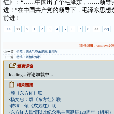
红》：“……中国出了个毛泽东，……领导
进！”在中国共产党的领导下，毛泽东思想
前进！
|<<
<<
<
1
2
3
4
5
6
7
>
>>
>>|
(责任编辑：cmsnews200
·上一篇：
特稿：纪念毛泽东诞辰118周年
·下一篇：
特稿：西柏坡感怀
loading...
评论加载中...
·
颂《东方红》联
·
杨文忠：颂《东方红》联
·
特稿：颂《东方红》联
·
东方红人民情以此纪念毛主席诞辰120周年（组图）