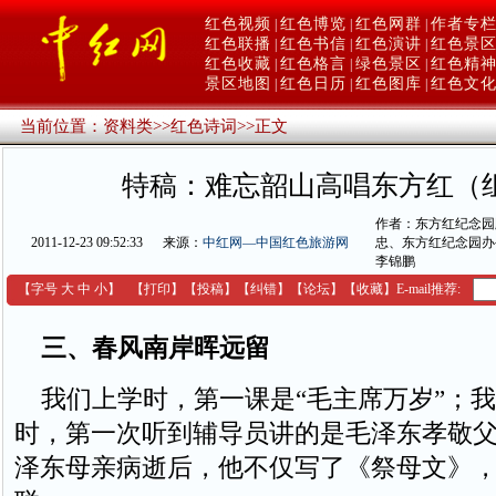
红色视频
红色博览
红色网群
作者专
|
|
|
红色联播
红色书信
红色演讲
红色景
|
|
|
红色收藏
红色格言
绿色景区
红色精
|
|
|
景区地图
红色日历
红色图库
红色文
|
|
|
当前位置：
资料类
>>
红色诗词
>>
正文
特稿：难忘韶山高唱东方红（
作者：东方红纪念园
2011-12-23 09:52:33
来源：
中红网—中国红色旅游网
忠、东方红纪念园办
李锦鹏
【字号
大
中
小
】
【
打印
】
【
投稿
】
【
纠错
】
【
论坛
】
【收藏】
E-mail推荐:
三、春风南岸晖远留
我们上学时，第一课是“毛主席万岁”；我
时，第一次听到辅导员讲的是毛泽东孝敬
泽东母亲病逝后，他不仅写了《祭母文》