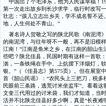
中国出了个毛泽东，他为人民谋幸福！19
第一次走出故乡到长沙求学，临行时改写
壮志：“孩儿立志出乡关，学不成名誓不还
地，人生何处不青山。”
著名诗人贺敬之写的陕北民歌《南泥湾》
的南泥湾，与往年呀不一般，再不是旧模
江南！”江南是鱼米之乡，在江南的韶山生
些吧？陕北佳县，民国时期有这样一首歌：
汹，一条铁绳在手中。上炕摆下洋烟灯，
银。”（《佳县志》第575页）。但在展室
首《韶山民谣》：“农民头上三把刀，税多
民眼前三条路，逃荒讨米坐监牢”。看着这
文奎三代用过的讨米袋，我们才知道，当
活并不比陕北佳县好多少啊，真是“长夜难