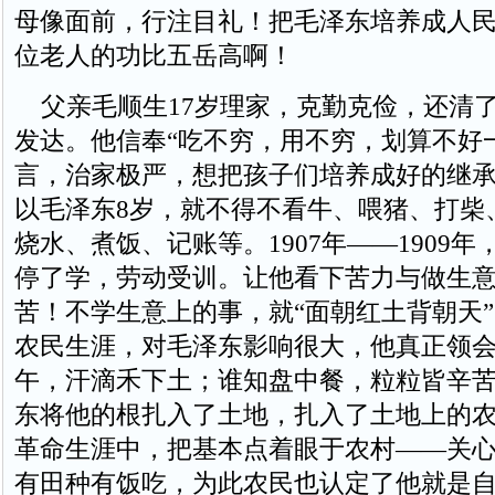
母像面前，行注目礼！把毛泽东培养成人
位老人的功比五岳高啊！
父亲毛顺生17岁理家，克勤克俭，还清
发达。他信奉“吃不穷，用不穷，划算不好
言，治家极严，想把孩子们培养成好的继
以毛泽东8岁，就不得不看牛、喂猪、打柴
烧水、煮饭、记账等。1907年——1909
停了学，劳动受训。让他看下苦力与做生
苦！不学生意上的事，就“面朝红土背朝天
农民生涯，对毛泽东影响很大，他真正领会
午，汗滴禾下土；谁知盘中餐，粒粒皆辛苦
东将他的根扎入了土地，扎入了土地上的
革命生涯中，把基本点着眼于农村——关
有田种有饭吃，为此农民也认定了他就是