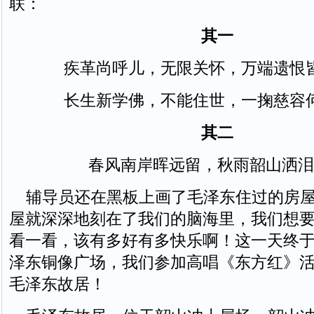
联：
其一
疾革尚呼儿，无限关怀，万端遗恨
长生新学佛，不能住世，一掬慈容
其二
春风南岸晖远留，秋雨韶山洒泪
辅导员还在黑板上画了毛泽东住过的房屋
屋就深深地刻在了我们的脑海里，我们想
看一看，该有多好有多快乐啊！这一天终
泽东铜像广场，我们参加高唱《东方红》
毛泽东故居！