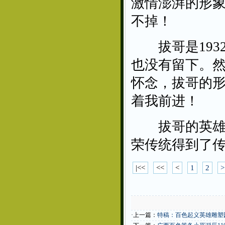
激情澎湃的形
不掉！
拔哥是1932
也没有留下。
怀念，拔哥的
着我前进！
拔哥的英雄形
荣传统得到了
|<<
<<
<
1
2
>
·上一篇：
特稿：百色起义英雄雕塑