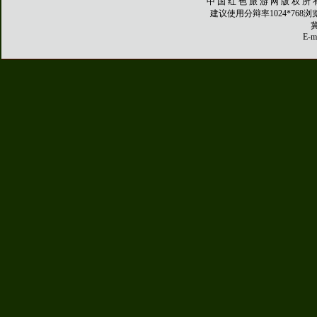
中 国 红 色 旅 游 网 版 权 所 
建议使用分辩率1024*768
冀
E-ma