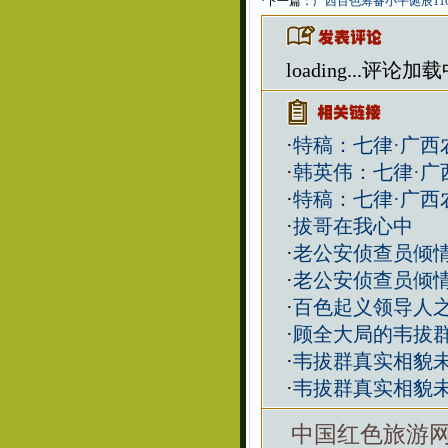
·下一篇：
广西百色筹备小平诞辰11
loading...
评论加载中.
·
特稿：七律·广西
·
韩英伟：七律·广
·
特稿：七律·广西
·
拔哥在我心中
·
老公安侦查员倾
·
老公安侦查员倾
·
百色起义领导人
·
顾全大局的韦拔
·
韦拔群真实相貌
·
韦拔群真实相貌
中国红色旅游