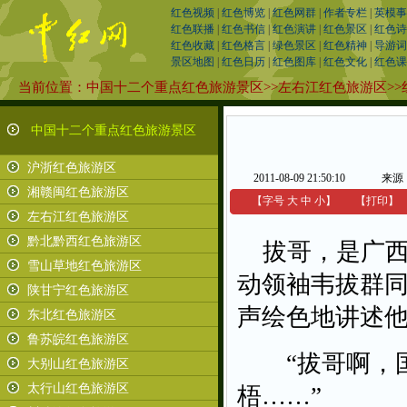
红色视频
|
红色博览
|
红色网群
|
作者专栏
|
英模事
红色联播
|
红色书信
|
红色演讲
|
红色景区
|
红色诗
红色收藏
|
红色格言
|
绿色景区
|
红色精神
|
导游词
景区地图
|
红色日历
|
红色图库
|
红色文化
|
红色课
当前位置：
中国十二个重点红色旅游景区
>>
左右江红色旅游区
>>
中国十二个重点红色旅游景区
沪浙红色旅游区
2011-08-09 21:50:10
来源
湘赣闽红色旅游区
【字号
大
中
小
】
【
打印
】
左右江红色旅游区
黔北黔西红色旅游区
拔哥，是广西
雪山草地红色旅游区
动领袖韦拔群
陕甘宁红色旅游区
声绘色地讲述
东北红色旅游区
鲁苏皖红色旅游区
“拔哥啊，国
大别山红色旅游区
太行山红色旅游区
梧……”