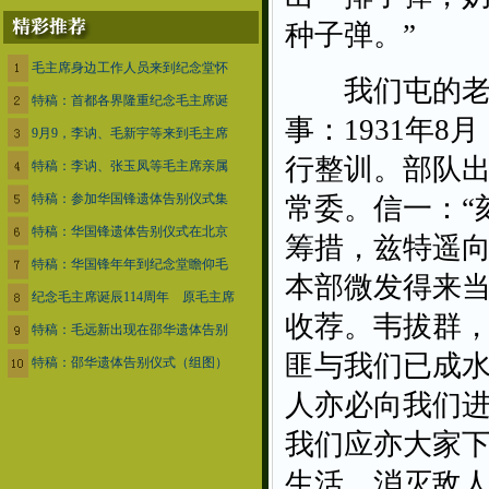
种子弹。”
毛主席身边工作人员来到纪念堂怀
我们屯的老人
特稿：首都各界隆重纪念毛主席诞
事：1931年8
9月9，李讷、毛新宇等来到毛主席
行整训。部队
特稿：李讷、张玉凤等毛主席亲属
特稿：参加华国锋遗体告别仪式集
常委。信一：“
特稿：华国锋遗体告别仪式在北京
筹措，兹特遥
特稿：华国锋年年到纪念堂瞻仰毛
本部微发得来
纪念毛主席诞辰114周年 原毛主席
收荐。韦拔群，
特稿：毛远新出现在邵华遗体告别
匪与我们已成
特稿：邵华遗体告别仪式（组图）
人亦必向我们
我们应亦大家
生活。消灭敌