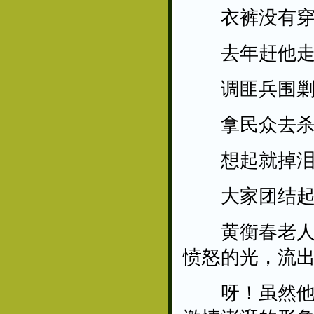
衣裤没有穿
去年赶他走
调匪兵围剿
拿民众去杀
想起就掉泪
大家团结起
黄衡春老人边
愤怒的光，流
呀！虽然他老