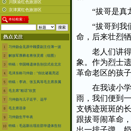
川陕渝红色旅游区
“拔哥是真龙
京津冀红色旅游区
本
站检索：
“拔哥到我们
命，后来壮烈牺
习仲勋会见原中顾委副主任薄一波
老人们讲得很
解放军厚葬名将张灵甫（组图）
象。作为烈士
特稿：华国锋遗体告别仪式在北京
革命老区的孩
毛泽东称习仲勋：“你比诸葛亮还
特稿：李讷、张玉凤等毛主席亲属
在我读小学的
毛主席“粗话”欣赏
雨，我们便到
习仲勋与儿子近平、远平
支锈迹斑斑的长
毛主席语录
习仲勋生平年表
跟拔哥闹革命，
特稿：毛远新出现在邵华遗体告别
出一排子弹，奶