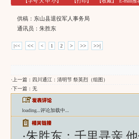
【字号
大
中
小
】
【
打印
】
【收藏】
E-mail推
供稿：东山县退役军人事务局
通讯员：朱胜东
<<
>
>>
>>|
|<<
<
1
2
·上一篇：
四川通江：清明节 祭英烈（组图）
·下一篇：无
loading...
评论加载中...
·
朱胜东：千里寻亲 