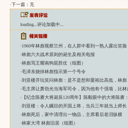
·下一篇：无
loading...
评论加载中...
·
1960年林彪视察兰州，在人群中看到一熟人露出笑
·
林彪六大战术原则的诞生及相关电报
·
林彪骂王耀南狗屁胜仗（组图）
·
毛泽东烧掉林彪指示第一个号令
·
刘亚楼开玩笑问林彪：是不是想和粟裕比高低，林彪
·
毛主席让萧劲光当海军司令，因为他有个强项，比林
·
【纪念陈赓大将诞辰120周年】陈毅眼中的大将陈赓
·
刘亚楼：令人瞩目的开国上将，当兵三年就当上师长
·
林彪死后，家中清理出一物品，主席看后老泪纵横
·
林家大湾 林彪旧居（组图）