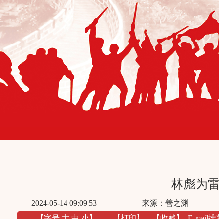
林彪为
2024-05-14 09:09:53
来源：善之渊
【字号
大
中
小
】
【
打印
】
【收藏】
E-mail推