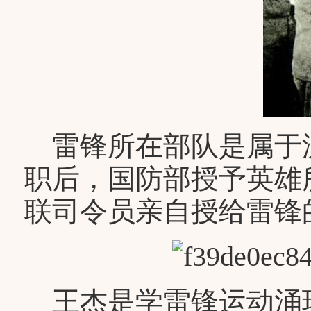
雷锋所在部队是属于沈阳
职后，国防部授予英雄
联司令员亲自授给雷锋
王杰是学雷锋运动涌