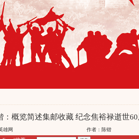
锴：概览简述集邮收藏 纪念焦裕禄逝世6
英雄网
作者：陈锴