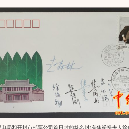
邮电局和开封市邮票公司首日封的签名封(有焦裕禄夫人徐