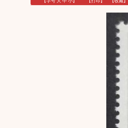
【字号
大
中
小
】
【
打印
】
【收藏】