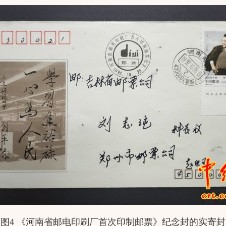
图4 《河南省邮电印刷厂首次印制邮票》纪念封的实寄封