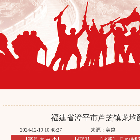
福建省漳平市芦芝镇龙均
2024-12-19 10:48:27
来源：美篇
【字号
大
中
小
】
【
打印
】
【收藏】
E-mail推