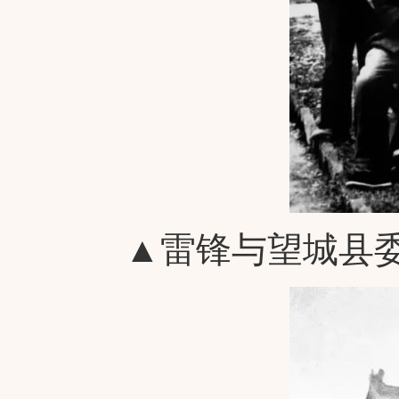
▲雷锋与望城县