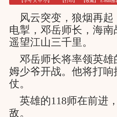
【字号
大
中
小
】
【
打印
】
【收藏】
E-mail推
风云突变，狼烟再起
电掣，邓岳师长，海南
遥望江山三千里。
邓岳师长将率领英雄的
姆少爷开战。他将打响
仗。
英雄的118师在前进
敌。