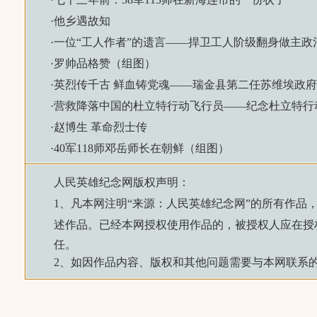
·
他乡遇故知
·
一位“工人作者”的遗言——捍卫工人阶级翻身做主政
·
罗帅品格赞（组图）
·
英烈传千古 鲜血铸党魂——瑞金县第二任苏维埃政
·
营救降落中国的杜立特行动飞行员——纪念杜立特行动
·
赵博生 革命烈士传
·
40军118师邓岳师长在朝鲜（组图）
人民英雄纪念网
版权声明：
1、凡本网注明“来源：
人民英雄纪念网
”的所有作品
述作品。已经本网授权使用作品的，被授权人应在授
任。
2、如因作品内容、版权和其他问题需要与本网联系的，请来信：