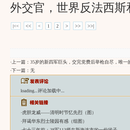
外交官，世界反法西斯
<<
>
>>
>>|
|<<
<
1
2
·上一篇：
35岁的新四军巨头，交完党费后举枪自尽，唯一
·下一篇：无
loading...
评论加载中...
·
虎胆龙威——清明时节忆先烈（图）
·
拜谒华东烈士陵园有感（组图）
·
七十三年前：38军113师在新海连市的一份状子