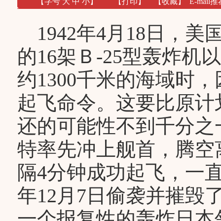
【字号
大
中
小
】
【
打印
】
【收藏】
E-mail推
1942年4月18日，
的16架Ｂ-25型轰炸
约1300千米的海域时
起飞命令。这要比原计
还的可能性不到千分之
特率先冲上舰首，腾空离
隔4分钟成功起飞，一直
年12月7日偷袭并摧
一个报复性的轰炸日本