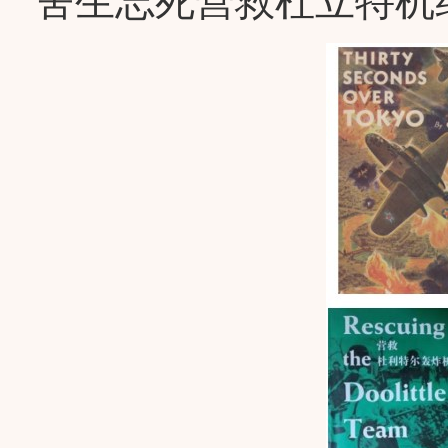
舍生忘死营救杜立特机