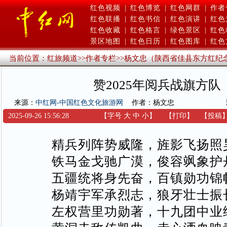
红色视频
|
红色博览
|
红色网群
|
作者
红色联播
|
红色书信
|
红色演讲
|
红色
红色收藏
|
红色格言
|
绿色景区
|
红色
景区地图
|
红色日历
|
红色图库
|
红色
当前位置：
红旅频道
>>
作者专栏
>>
杨文忠（陕西省佳县东方红纪
赞2025年阅兵战旗方队
来源：
中红网-中国红色文化旅游网
作者：杨文忠
2025-09-26 15:56:28
【字号
大
中
小
】
【
打印
】
【
投稿
精兵列阵势威隆，旌影飞扬照
铁马金戈驰广漠，俊容飒象护
五疆统将身先奋，百镇勋功锦
杨靖宇军承烈志，狼牙壮士振
左权营里功勋著，十九团中业