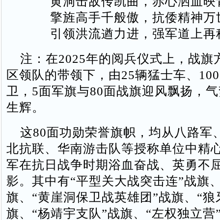
黄洞击敌传凯曲，赤心洒血映
擎旌高手千般傲，抗倭精神万
引领洪流遒力进，强军道上再
注：在2025年的阅兵仪式上，战旗
区领队的带领下，由25辆猛士车、10
卫，5面军旗与80面战旗迎风飘扬，
生辉。
这80面功勋荣誉旗帜，均从八路军
北抗联、华南游击队等授称单位中精
军在抗日战争时期浴血奋战、英勇不
影。其中有“平型关大战突击连”战旗、
旗、“黄崖洞保卫战英雄团”战旗、“狼
旗、“杨靖宇支队”战旗、“左权独立营