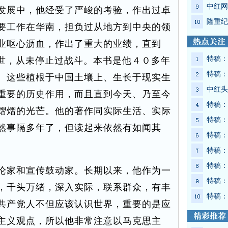
中红网
发展中，他经受了严峻的考验，作出过卓
隆重纪
要工作在华南，担负过从地方到中央的领
业呕心沥血，作出了重大的业绩，直到
特稿：
去世，从未停止过战斗。本书是他４０多年
特稿：
。这些植根于中国土壤上、生长于现实生
中红头
重要的历史作用，而且直到今天、乃至今
特稿：
熠熠的光芒。他的著作同实际生活、实际
特稿：
然事隔多年了，但读起来依然有如闻其
特稿：
特稿：
特稿：
家和宣传鼓动家。长期以来，他作为一
特稿：
，千头万绪，深入实际，联系群众，有丰
特稿：
共产党人不但应该认识世界，重要的是应
主义观点，所以他非常注意以马克思主