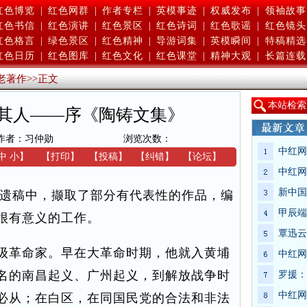
红色博览
|
红色网群
|
作者专栏
|
英模事迹
|
权威发布
|
领袖故事
红色书信
|
红色演讲
|
红色景区
|
红色诗词
|
红色歌谣
|
红色镜头
红色格言
|
绿色景区
|
红色精神
|
导游词集
|
英模瞬间
|
特稿精选
红色日历
|
红色图库
|
红色文化
|
红色课堂
|
精神大观
|
长篇连载
老著作
>>
正文
本
站检索
其人——序《陶铸文集》
作者：习仲勋
浏览次数：
中红网
中
小
】
【
打印
】
【
投稿
】
【
纠错
】
【
论坛
】
中红网
新中国
遗稿中，撷取了部分有代表性的作品，编
甲辰端
很有意义的工作。
覃迅云
革命家。早在大革命时期，他就入黄埔
中红网
名的南昌起义、广州起义，到解放战争时
罗援：
中红网
必从；在白区，在同国民党的合法和非法