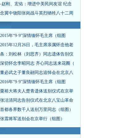
-赵刚、宏佑：增进中美民间友谊 纪念
念冀中饶阳张岗战斗英烈牺牲八十二周
2015年“9·9”深情缅怀毛主席（组图
2015年12月26日，毛主席亲属怀念他老
条：刘松林（刘思齐）同志遗体告别仪
深切怀念李昭同志 齐心同志送来花圈（
董必武之子董良翮同志追悼会在北京八
2016年“9·9”深情缅怀毛主席（组图
粟裕大将夫人楚青遗体送别仪式在京举
张洁清同志告别仪式在北京八宝山革命
首都各界数千人送别万里同志（组图）
张震将军送别会在京举行（组图）