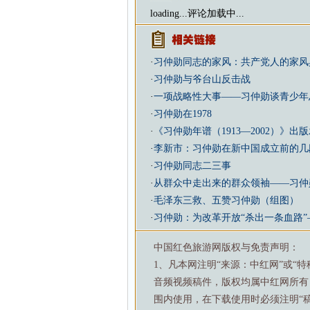
loading...
评论加载中...
·
习仲勋同志的家风：共产党人的家风
·
习仲勋与爷台山反击战
·
一项战略性大事——习仲勋谈青少年
·
习仲勋在1978
·
《习仲勋年谱（1913—2002）》出
·
李新市：习仲勋在新中国成立前的几
·
习仲勋同志二三事
·
从群众中走出来的群众领袖——习仲
·
毛泽东三救、五赞习仲勋（组图）
·
习仲勋：为改革开放“杀出一条血路”
中国红色旅游网版权与免责声明：
1、凡本网注明“来源：中红网”或“
音频视频稿件，版权均属中红网所有
围内使用，在下载使用时必须注明“