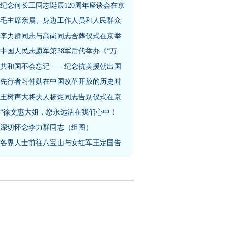
纪念何长工同志诞辰120周年座谈会在京
毛主席亲属、身边工作人员和人民群众
李力群同志与高岗同志合葬仪式在京举
中国人民志愿军第38军后代举办《“万
共和国不会忘记——纪念抗美援朝出国
先行者习仲勋在中国改革开放的历史时
王树声大将夫人杨炬同志告别仪式在京
“徐文惠大姐，您永远活在我们心中！
深切怀念李力群同志（组图）
各界人士前往八宝山与女红军王定国告