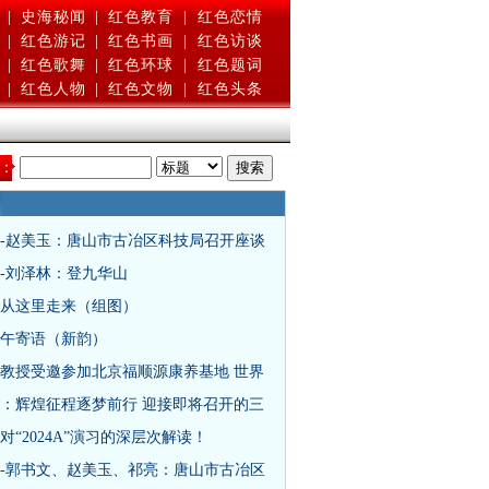
|
史海秘闻
|
红色教育
|
红色恋情
|
红色游记
|
红色书画
|
红色访谈
|
红色歌舞
|
红色环球
|
红色题词
|
红色人物
|
红色文物
|
红色头条
：
-赵美玉：唐山市古冶区科技局召开座谈
-刘泽林：登九华山
从这里走来（组图）
午寄语（新韵）
教授受邀参加北京福顺源康养基地 世界
：辉煌征程逐梦前行 迎接即将召开的三
对“2024A”演习的深层次解读！
-郭书文、赵美玉、祁亮：唐山市古冶区