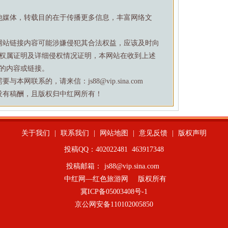
他媒体，转载目的在于传播更多信息，丰富网络文
网站链接内容可能涉嫌侵犯其合法权益，应该及时向
权属证明及详细侵权情况证明，本网站在收到上述
的内容或链接。
网联系的，请来信：js88@vip.sina.com
没有稿酬，且版权归中红网所有！
关于我们
|
联系我们
|
网站地图
|
意见反馈
|
版权声明
投稿QQ：402022481
463917348
投稿邮箱：
js88@vip.sina.com
中红网—红色旅游网
版权所有
冀ICP备05003408号-1
京公网安备110102005850