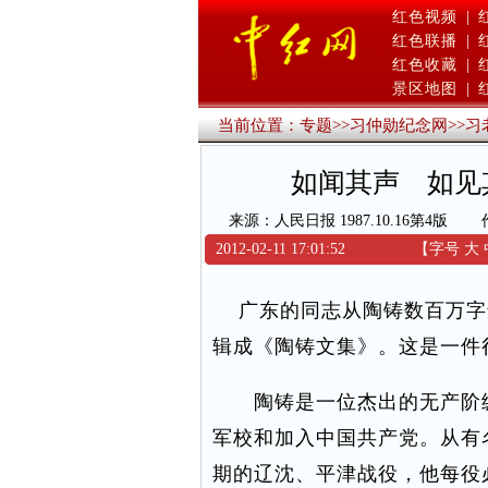
红色视频
|
红色联播
|
红色收藏
|
景区地图
|
当前位置：
专题
>>
习仲勋纪念网
>>
习
如闻其声 如见
来源：人民日报 1987.10.16第4版
2012-02-11 17:01:52
【字号
大
广东的同志从陶铸数百万字
辑成《陶铸文集》。这是一件
陶铸是一位杰出的无产阶级
军校和加入中国共产党。从有
期的辽沈、平津战役，他每役