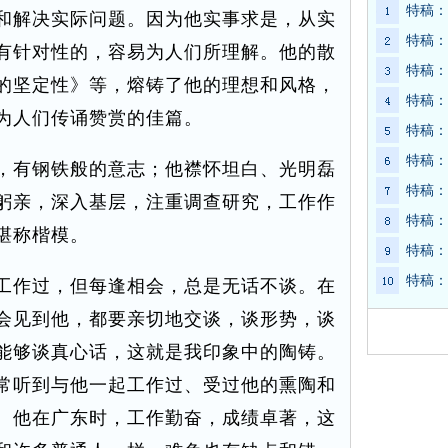
特稿：
和解决实际问题。因为他实事求是，从实
特稿：
有针对性的，容易为人们所理解。他的散
特稿：
的坚定性》等，熔铸了他的理想和风格，
特稿：
为人们传诵赞赏的佳篇。
特稿：
特稿：
有钢铁般的意志；他襟怀坦白、光明磊
特稿：
躬亲，深入基层，注重调查研究，工作作
特稿：
堪称楷模。
特稿：
特稿：
作过，但每逢相会，总是无话不谈。在
会见到他，都要亲切地交谈，谈形势，谈
能够谈真心话，这就是我印象中的陶铸。
常听到与他一起工作过、受过他的熏陶和
。他在广东时，工作勤奋，成绩卓著，这