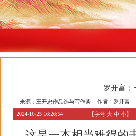
罗开富：
作者：罗开富
来源：
王开忠作品选与写作谈
2024-10-25 16:26:54
【字号
大
中
小
】
这是一本相当难得的