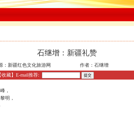
石继增：新疆礼赞
源：
新疆红色文化旅游网
作者：石继增
【收藏】
E-mail推荐:
峰，
黎明，
—