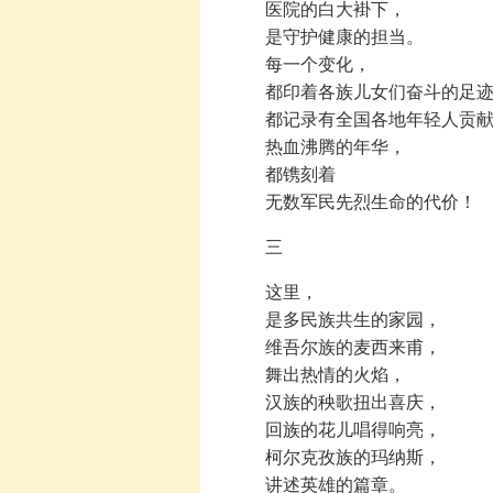
医院的白大褂下，
是守护健康的担当。
每一个变化，
都印着各族儿女们奋斗的足迹
都记录有全国各地年轻人贡献
热血沸腾的年华，
都镌刻着
无数军民先烈生命的代价！
三
这里，
是多民族共生的家园，
维吾尔族的麦西来甫，
舞出热情的火焰，
汉族的秧歌扭出喜庆，
回族的花儿唱得响亮，
柯尔克孜族的玛纳斯，
讲述英雄的篇章。