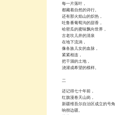
每一片落叶，
都藏着自然的诗行。
还有那火焰山的炽热，
吐鲁番葡萄沟的甜香，
哈密瓜的蜜味飘向世界，
古老坎儿井的清泉
在地下流淌，
像各族儿女的血脉，
紧紧相连，
把干涸的土地，
浇灌成希望的模样。
二
还记得七十年前，
红旗漫卷天山岗，
新疆维吾尔自治区成立的号角
响彻边疆。