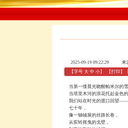
2025-09-19 09:22:29
来
【字号
大
中
小
】
【
打印
】
当第一缕晨光吻醒帕米尔的雪
当塔里木河的浪花托起金色的
我们站在时光的渡口回望—
七十年，
像一轴铺展的丝路长卷，
从驼铃摇曳的戈壁，