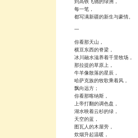
到高铁飞驰的绿洲，
每一笔，
都写满新疆的新生与豪情。
一
你看那天山，
横亘东西的脊梁，
冰川融水滋养着千里牧场，
那拉提的草原上，
牛羊像散落的星辰，
哈萨克族的牧歌乘着风，
飘向远方；
你看那喀纳斯，
上帝打翻的调色盘，
湖水映着云杉的绿，
天空的蓝，
图瓦人的木屋旁，
炊烟升起温暖，