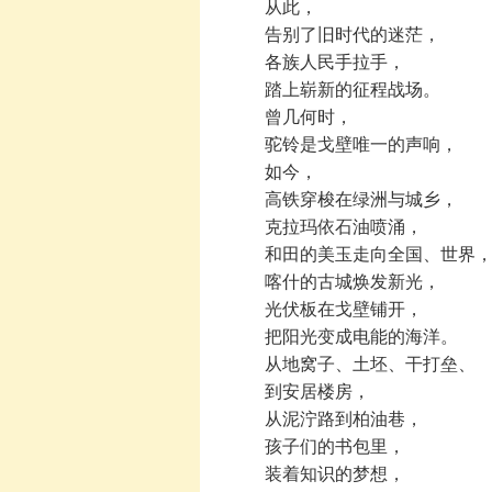
从此，
告别了旧时代的迷茫，
各族人民手拉手，
踏上崭新的征程战场。
曾几何时，
驼铃是戈壁唯一的声响，
如今，
高铁穿梭在绿洲与城乡，
克拉玛依石油喷涌，
和田的美玉走向全国、世界
喀什的古城焕发新光，
光伏板在戈壁铺开，
把阳光变成电能的海洋。
从地窝子、土坯、干打垒、
到安居楼房，
从泥泞路到柏油巷，
孩子们的书包里，
装着知识的梦想，