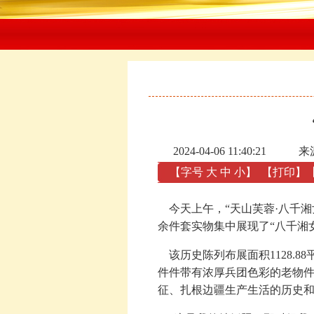
2024-04-06 11:40:21
来
【字号
大
中
小
】
【
打印
】
今天上午，“天山芙蓉·八千湘
余件套实物集中展现了“八千湘
该历史陈列布展面积1128.
件件带有浓厚兵团色彩的老物件
征、扎根边疆生产生活的历史