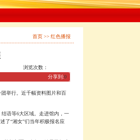
首页
>>
红色播报
展
浏览次数：
分享到:
0
一团举行。近千幅资料图片和百
、结语等6大区域。走进馆内，一
述了“湘女”们当年积极报名应
。