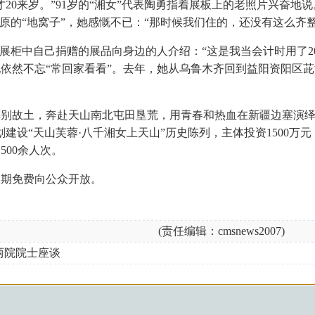
0来岁。”91岁的“湘女”代表陶勇指着展板上的老照片兴奋地说
原的“地窝子”，她感慨不已：“那时候我们住的，还没有这么齐整
着展柜中自己捐赠的展品向身边的人介绍：“这是我当会计时用了2
依然不忘“常回家看看”。去年，她从乌鲁木齐回到益阳资阳区茈湖
别故土，奔赴天山南北屯田垦荒，用青春和热血在新疆边塞演绎
建设“天山芙蓉·八千湘女上天山”历史陈列，主体投资1500万元
500余人次。
期免费向公众开放。
(责任编辑：cmsnews2007)
两院院士座谈