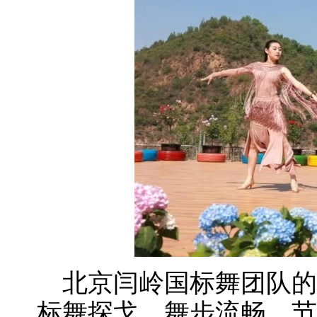
北京闫岭国标舞团队的
标舞探戈，舞步流畅、节