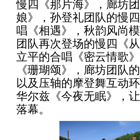
慢四《那片海》，廊坊团
娘》，孙登礼团队的慢四
唱《相遇》，秋韵风尚模
团队再次登场的慢四《从
立平的合唱《密云情歌》
《珊瑚颂》，廊坊团队的
以及压轴的摩登舞互动环
华尔兹《今夜无眠》，让
落幕。