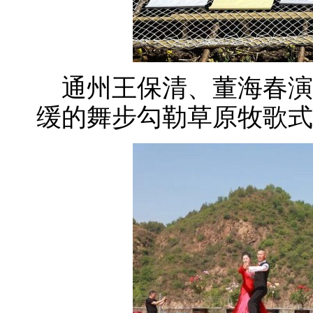
通州王保清、董海春演
缓的舞步勾勒草原牧歌式