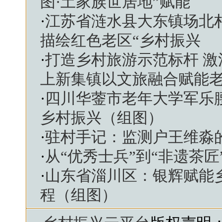
图·土家族世居地”赋能
·
江苏省涟水县大东镇场北
描绘红色老区“乡村振兴
·
打造乡村旅游示范标杆 
上新集镇以文旅融合赋能
·
四川华蓥市老年大学军乐腰
乡村振兴（组图）
·
驻村手记：监测户王维淼的
·
从“优秀士兵”到“非遗茶
·
山东省淄川区：银辉赋能
程（组图）