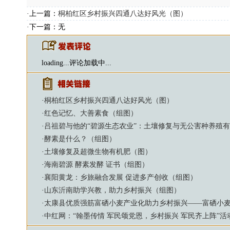
·上一篇：
桐柏红区乡村振兴四通八达好风光（图）
·下一篇：无
loading...
评论加载中...
·
桐柏红区乡村振兴四通八达好风光（图）
·
红色记忆、大善素食（组图）
·
吕祖碧与他的“碧源生态农业”：土壤修复与无公害种养殖
·
酵素是什么？（组图）
·
土壤修复及超微生物有机肥（图）
·
海南碧源 酵素发酵 证书（组图）
·
襄阳黄龙：乡旅融合发展 促进多产创收（组图）
·
山东沂南助学兴教，助力乡村振兴（组图）
·
太康县优质强筋富硒小麦产业化助力乡村振兴——富硒小麦
·
中红网：“翰墨传情 军民颂党恩，乡村振兴 军民齐上阵”