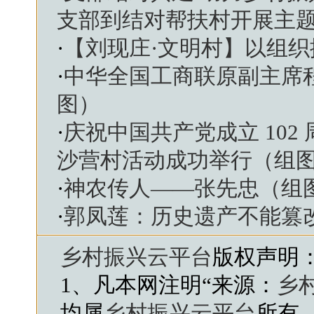
支部到结对帮扶村开展主
·
【刘现庄·文明村】以组
·
中华全国工商联原副主席
图）
·
庆祝中国共产党成立 10
沙营村活动成功举行（组
·
神农传人——张先忠（组
·
郭凤莲：历史遗产不能篡
乡村振兴云平台
版权声明
1、凡本网注明“来源：
乡
均属
乡村振兴云平台
所有