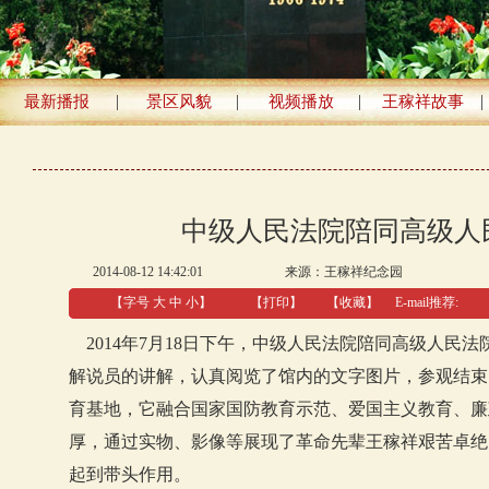
|
|
|
|
最新播报
景区风貌
视频播放
王稼祥故事
中级人民法院陪同高级人
2014-08-12 14:42:01
来源：
王稼祥纪念园
【字号
大
中
小
】
【
打印
】
【收藏】
E-mail推荐:
2014年7月18日下午，中级人民法院陪同高级人民
解说员的讲解，认真阅览了馆内的文字图片，参观结束
育基地，它融合国家国防教育示范、爱国主义教育、廉
厚，通过实物、影像等展现了革命先辈王稼祥艰苦卓绝
起到带头作用。