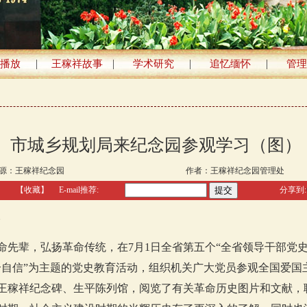
|
|
|
|
播放
王稼祥故事
学术研究
追忆缅怀
管理
市城乡规划局来纪念园参观学习（图）
源：
王稼祥纪念园
作者：王稼祥纪念园管理处
】
【收藏】
E-mail推荐:
分享到:
。
命先辈，弘扬革命传统，在7月1日全省第五个“全省领导干部党
个自信”为主题的党史教育活动，组织机关广大党员参观全国爱国
王稼祥纪念碑、生平陈列馆，阅览了有关革命历史图片和文献，