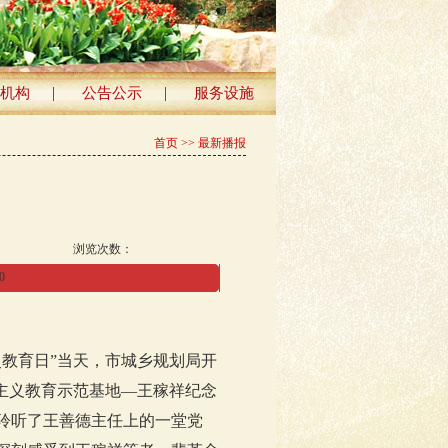
|
|
机构
公告公示
服务设施
首页
>> 最新播报
浏览次数：
0
史教育日”当天，市城乡规划局开
主义教育示范基地—王稼祥纪念
聆听了王善德主任上的一堂党