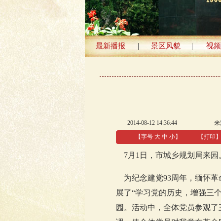
|
|
最新播报
景区风貌
视频
2014-08-12 14:36:44
来
【字号
大
中
小
】
【
打印
7月1日，市城乡规划局来园
为纪念建党93周年，缅怀革
展了“学习党的历史，增强三
园。活动中，全体党员参观了