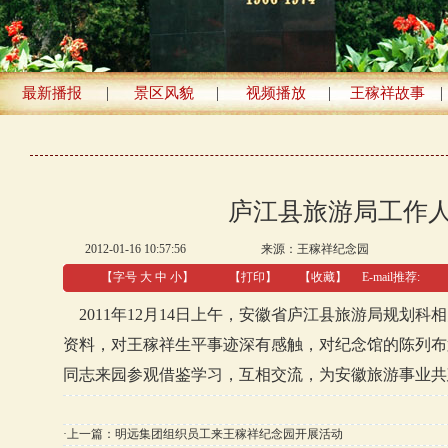
|
|
|
|
最新播报
景区风貌
视频播放
王稼祥故事
庐江县旅游局工作
2012-01-16 10:57:56
来源：
王稼祥纪念园
【字号
大
中
小
】
【
打印
】
【收藏】
E-mail推荐:
2011年12月14日上午，安徽省庐江县旅游局规划
资料，对王稼祥生平事迹深有感触，对纪念馆的陈列布
同志来园参观借鉴学习，互相交流，为安徽旅游事业共
·上一篇：
明远集团组织员工来王稼祥纪念园开展活动