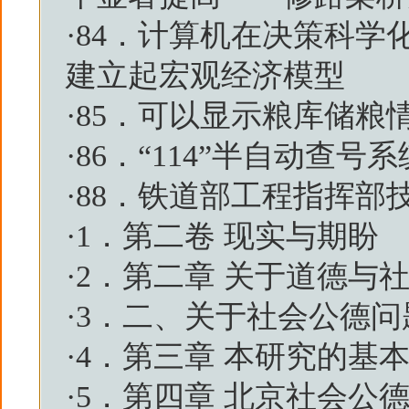
·
84．计算机在决策科学
建立起宏观经济模型
·
85．可以显示粮库储粮
·
86．“114”半自动查号
·
88．铁道部工程指挥部
·
1．第二卷 现实与期盼
·
2．第二章 关于道德与
·
3．二、关于社会公德问
·
4．第三章 本研究的基
·
5．第四章 北京社会公