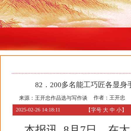
82．200多名能工巧匠各显
作者：王开忠
来源：
王开忠作品选与写作谈
2025-02-26 14:18:11
【字号
大
中
小
】
本报讯 8月7日，在