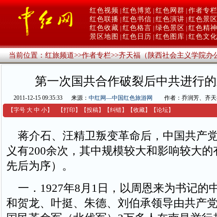
红色视频
红色博览
红色网群
作者专
|
|
|
红色联播
红色书信
红色演讲
红色景
|
|
|
红色收藏
红色格言
绿色景区
红色精
|
|
|
景区地图
红色日历
红色图库
红色文
|
|
|
当前位置：
红旅频道
>>
作者专栏
>>
齐天福（陕西社会主义学院办
第一次国共合作破裂后中共进行的
2011-12-15 09:35:33
来源：
中红网—中国红色旅游网
作者：乔润芳、齐天
【字号
大
中
小
】
【
打印
】
【
投稿
】
【
纠错
】
【收藏】
【
论坛
】
蒋介石、汪精卫叛变革命后，中国共产党
义有200余次，其中规模较大和影响较大的
先后为序）。
一．1927年8月1日，以周恩来为书记的
和贺龙、叶挺、朱德、刘伯承领导由共产