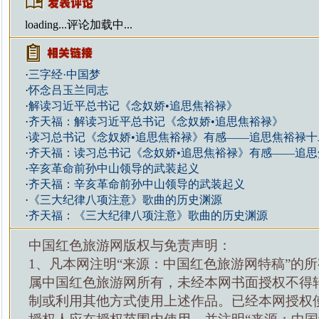
loading...
评论加载中...
·
三字经·中国梦
·
怀念吕玉兰同志
·
解读习近平总书记《念奴娇•追思焦裕禄》
·
齐天福：解读习近平总书记《念奴娇•追思焦裕禄》
·
读习总书记《念奴娇•追思焦裕禄》有感——追思焦裕禄十
·
齐天福：读习总书记《念奴娇•追思焦裕禄》有感——追思
·
辛亥革命前孙中山领导的武装起义
·
齐天福：辛亥革命前孙中山领导的武装起义
·
《三大纪律八项注意》歌曲的历史渊源
·
齐天福：《三大纪律八项注意》歌曲的历史渊源
中国红色旅游网版权与免责声明：
1、凡本网注明“来源：中国红色旅游网特稿”的
属中国红色旅游网所有，未经本网书面授权不得
制或利用其他方式使用上述作品。已经本网授权