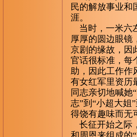
民的解放事业和
涯。
当时，一米六左
厚厚的圆边眼镜
京剧的缘故，因
官话很标准，每
助，因此工作作
有女红军里资历
同志亲切地喊她“
志”到“小超大姐
得饶有趣味而无
长征开始之际，
和周恩来组成的“