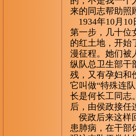
的，不是我一个
来的同志帮助照
1934年10月
第一步，几十位
的红土地，开始
漫征程。她们被
纵队总卫生部干
残，又有孕妇和
它叫做“特殊连队
长是何长工同志
后，由侯政接任
侯政后来这样回
患肺病，在干部