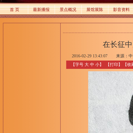
首 页
最新播报
景点概况
展馆展陈
影音资料
在长征中
2016-02-29 13:43:07
来源：
中
【字号
大
中
小
】
【
打印
】
【收