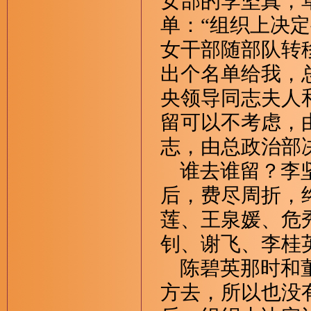
女部的李坚真，
单：“组织上决
女干部随部队转
出个名单给我，
央领导同志夫人
留可以不考虑，
志，由总政治部
谁去谁留？李坚
后，费尽周折，
莲、王泉媛、危
钊、谢飞、李桂
陈碧英那时和董
方去，所以也没