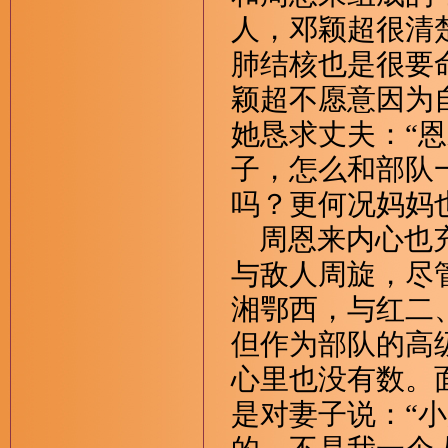
人，邓颖超很清
肺结核也是很要
颖超不愿意因为
她恳求丈夫：“
子，怎么和部队
吗？更何况妈妈
周恩来内心也充
与敌人周旋，尽
湘鄂西，与红二
但作为部队的高
心里也没有数。
是对妻子说：“