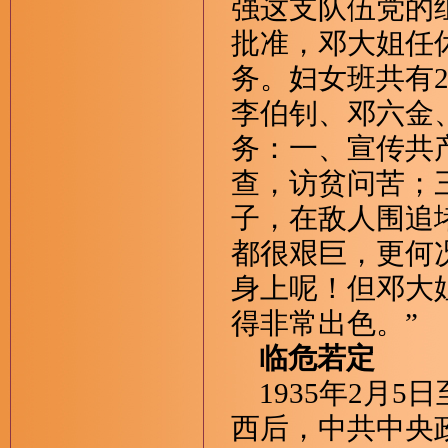
强这支队伍党的
批准，邓大姐任
务。妇女班共有
李伯钊、邓六金
务：一、宣传共
查，访贫问苦；
子，在敌人围追
都很艰巨，更何
身上呢！但邓大
得非常出色。”
临危若定
1935年2月5
西后，中共中央