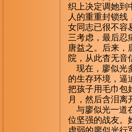
织上决定调她到
人的重重封锁线
女同志已很不容
三考虑，最后忍
唐益之。后来，
院，从此杳无音
现在，廖似光多
的生存环境，逼
把孩子用毛巾包
月，然后含泪离
与廖似光一道在
位坚强的战友。
虚弱的廖似光行