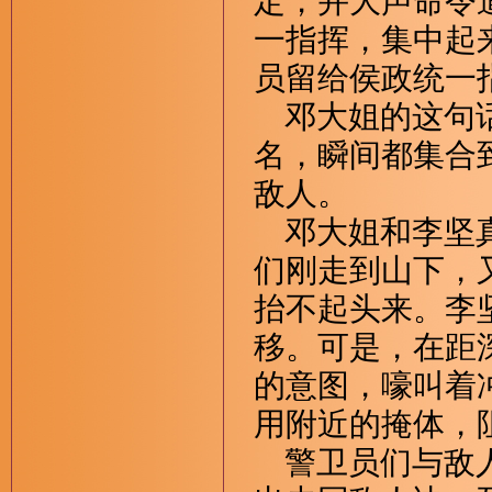
定，并大声命令
一指挥，集中起
员留给侯政统一
邓大姐的这句话
名，瞬间都集合
敌人。
邓大姐和李坚真
们刚走到山下，
抬不起头来。李
移。可是，在距
的意图，嚎叫着
用附近的掩体，阻
警卫员们与敌人