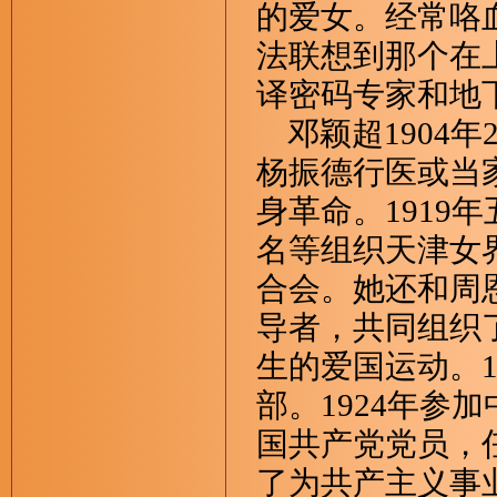
的爱女。经常咯
法联想到那个在
译密码专家和地
邓颖超1904年
杨振德行医或当
身革命。1919
名等组织天津女
合会。她还和周
导者，共同组织
生的爱国运动。1
部。1924年参
国共产党党员，
了为共产主义事