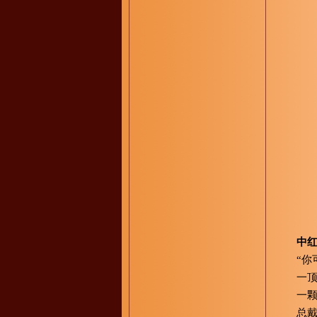
中红
“你
一顶
一颗
总戴