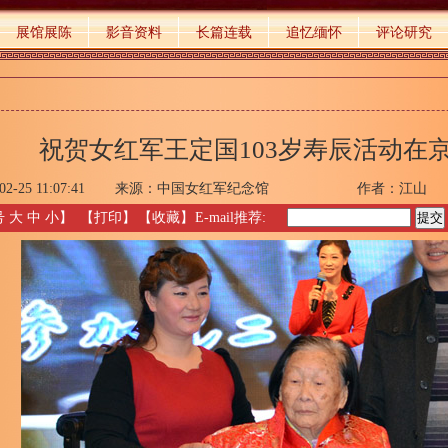
展馆展陈
影音资料
长篇连载
追忆缅怀
评论研究
祝贺女红军王定国103岁寿辰活动在
02-25 11:07:41
来源：
中国女红军纪念馆
作者：江山
号
大
中
小
】
【
打印
】
【收藏】
E-mail推荐: