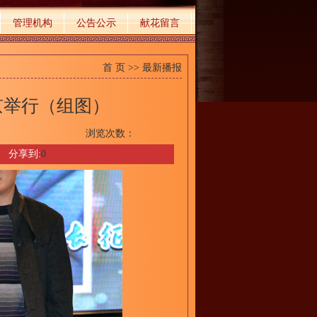
管理机构
公告公示
献花留言
首 页
>>
最新播报
京举行（组图）
浏览次数：
分享到:
0