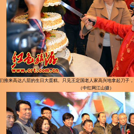
们推来高达八层的生日大蛋糕。只见王定国老人家高兴地拿起刀子，
（中红网江山摄）