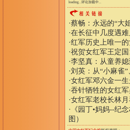
loading...
评论加载中...
·
蔡畅：永远的“大
·
在长征中几度遇难
·
红军历史上唯一的
·
祝贺女红军王定国
·
李坚真：从童养媳
·
刘英：从“小麻雀
·
女红军邓六金一生
·
吞针牺牲的女红军
·
女红军老校长林月
·
《园丁•妈妈--纪
图）