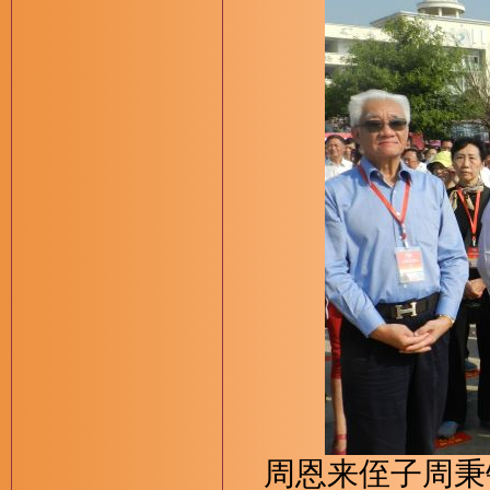
周恩来侄子周秉