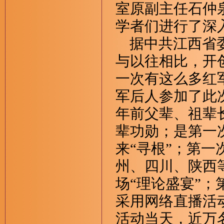
室原副主任石仲
学者们进行了深
据中共江西省委
与以往相比，开
一次有这么多红
军后人参加了此
年前父辈、祖辈
辈功勋；是第一
来“寻根”；第
州、四川、陕西
场“理论盛宴”
采用网络直播活
活动当天，近万