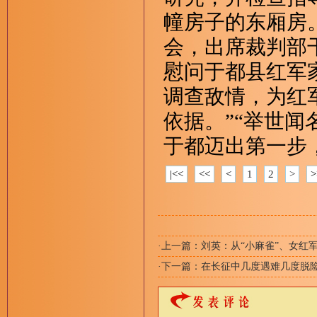
幢房子的东厢房
会，出席裁判部
慰问于都县红军
调查敌情，为红
依据。”“举世闻名
于都迈出第一步
|<<
<<
<
1
2
>
>
·上一篇：
刘英：从“小麻雀”、女红
·下一篇：
在长征中几度遇难几度脱