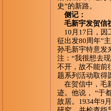
史”的新路。
侧记：
毛新宇发贺信祝
10月17日，
征出发80周年
孙毛新宇特意发
注：“我很想去
不开，故不能前
题系列活动取得
在贺信中，毛新
迹。他说， “
故居。1934年
研究，并检查指