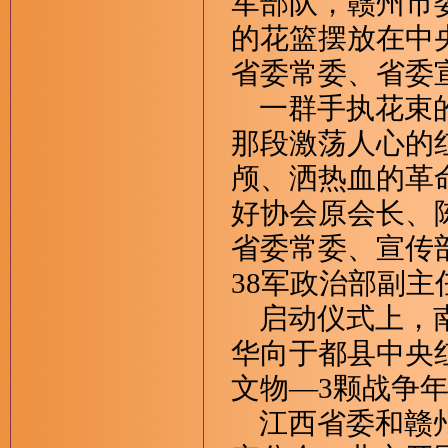
军部队，赣州市
的花篮摆放在中
省委常委、省委
一群手执花束的
那段激荡人心的
颅、洒热血的革
好协会原会长、
省委常委、宣传
38军政治部副
启动仪式上，南
华向于都县中央
文物—3颗战争
江西省委和赣州