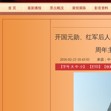
首 页
最新播报
景点概况
展馆展陈
影音资料
开国元勋、红军后人
周年
2016-02-23 10:43:01
来源：
中
【字号
大
中
小
】
【
打印
】
【收