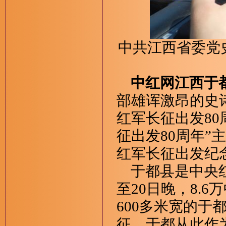
中共江西省委党
中红网江西于都
部雄诨激昂的史
红军长征出发80
征出发80周年
红军长征出发纪
于都县是中央红军
至20日晚，8.
600多米宽的
征。于都从此作