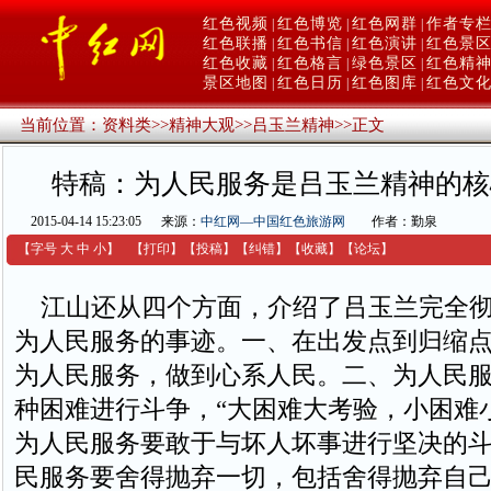
红色视频
红色博览
红色网群
作者专
|
|
|
红色联播
红色书信
红色演讲
红色景
|
|
|
红色收藏
红色格言
绿色景区
红色精
|
|
|
景区地图
红色日历
红色图库
红色文
|
|
|
当前位置：
资料类
>>
精神大观
>>
吕玉兰精神
>>
正文
特稿：为人民服务是吕玉兰精神的核
2015-04-14 15:23:05
来源：
中红网—中国红色旅游网
作者：勤泉
【字号
大
中
小
】
【
打印
】
【
投稿
】
【
纠错
】
【收藏】
【
论坛
】
江山还从四个方面，介绍了吕玉兰完全彻
为人民服务的事迹。一、在出发点到归缩
为人民服务，做到心系人民。二、为人民
种困难进行斗争，“大困难大考验，小困难
为人民服务要敢于与坏人坏事进行坚决的
民服务要舍得抛弃一切，包括舍得抛弃自