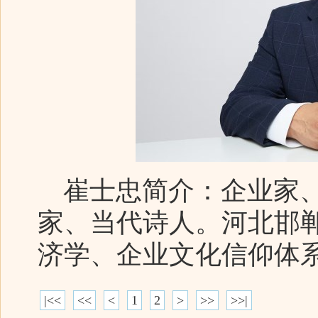
崔士忠简介：企业家、
家、当代诗人。河北邯
济学、企业文化信仰体
|<<
<<
<
1
2
>
>>
>>|