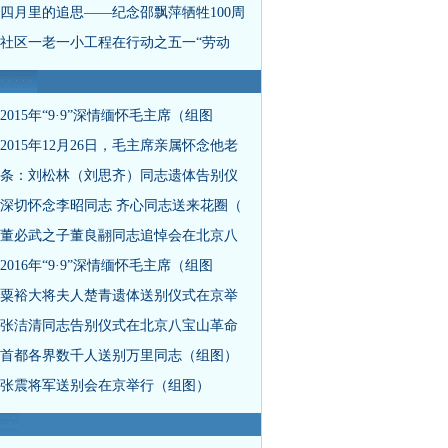
四月里的追思——纪念邵飘萍牺牲100周
社区一老一小工程在行动之五一“劳动
2015年“9·9”深情缅怀毛主席（组图
2015年12月26日，毛主席亲属怀念他老
条：刘松林（刘思齐）同志遗体告别仪
深切怀念李昭同志 齐心同志送来花圈（
董必武之子董良翮同志追悼会在北京八
2016年“9·9”深情缅怀毛主席（组图
粟裕大将夫人楚青遗体送别仪式在京举
张洁清同志告别仪式在北京八宝山革命
首都各界数千人送别万里同志（组图）
张震将军送别会在京举行（组图）