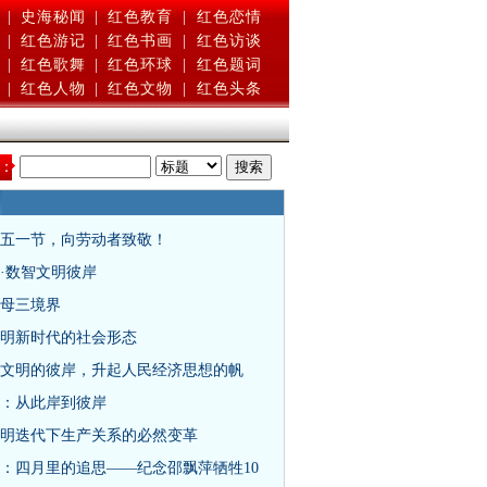
|
史海秘闻
|
红色教育
|
红色恋情
|
红色游记
|
红色书画
|
红色访谈
|
红色歌舞
|
红色环球
|
红色题词
|
红色人物
|
红色文物
|
红色头条
：
五一节，向劳动者致敬！
·数智文明彼岸
母三境界
明新时代的社会形态
文明的彼岸，升起人民经济思想的帆
：从此岸到彼岸
明迭代下生产关系的必然变革
：四月里的追思——纪念邵飘萍牺牲10