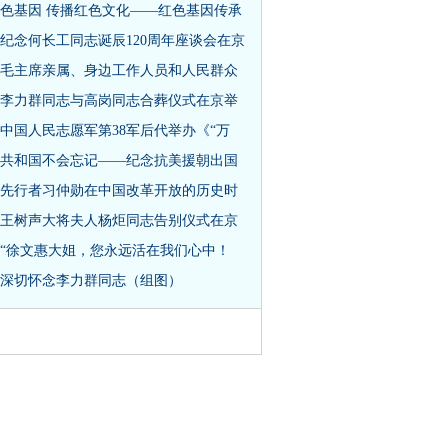
色基因 传播红色文化——红色基因传承
纪念何长工同志诞辰120周年座谈会在京
毛主席亲属、身边工作人员和人民群众
李力群同志与高岗同志合葬仪式在京举
中国人民志愿军第38军后代举办《“万
共和国不会忘记——纪念抗美援朝出国
先行者习仲勋在中国改革开放的历史时
王树声大将夫人杨炬同志告别仪式在京
“徐文惠大姐，您永远活在我们心中！
深切怀念李力群同志（组图）