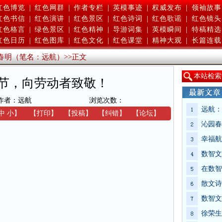
红色博览
|
红色网群
|
作者专栏
|
英模事迹
|
权威发布
|
领袖故事
红色书信
|
红色演讲
|
红色景区
|
红色诗词
|
红色歌谣
|
红色镜头
红色格言
|
绿色景区
|
红色精神
|
导游词集
|
英模瞬间
|
特稿精选
红色日历
|
红色图库
|
红色文化
|
红色课堂
|
精神大观
|
长篇连载
春明（笔名：远航）
>>
正文
本
站检索
节，向劳动者致敬！
作者：远航
浏览次数：
远航：
中
小
】
【
打印
】
【
投稿
】
【
纠错
】
【
论坛
】
沁园春
幸福航
数智文
在数智
散文诗
数智文
徐荣生