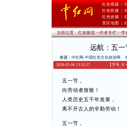
红色视频
|
红色联播
|
红色收藏
|
景区地图
|
当前位置：
红旅频道
>>
作者专栏
>>
李
远航：五一
来源：
中红网-中国红色文化旅游网
2026-05-06 13:55:57
【字号
大
五一节，
向劳动者致敬！
人类历史五千年发展，
离不开古人的辛勤劳动！
五一节，