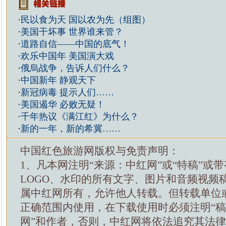
·
民以食为天 国以农为先（组图）
·
美国干坏事 世界谁来管？
·
道路自信——中国的底气！
·
欢乐中国年 美国演大戏
·
俄烏战争，告诉人们什么？
·
中国新年 静观天下
·
新冠病毒 提示人们……
·
美国遏华 必败无疑！
·
千年热议《满江红》为什么？
·
新的一年，新的希冀……
中国红色旅游网版权与免责声明：
1、凡本网注明“来源：中红网”或“特稿”或
LOGO、水印的所有文字、图片和音频视频
属中红网所有，允许他人转载。但转载单位
正确范围内使用，在下载使用时必须注明“
网”和作者，否则，中红网将依法追究其法