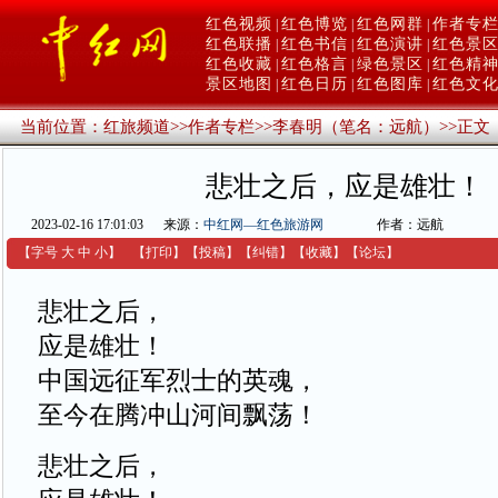
红色视频
红色博览
红色网群
作者专
|
|
|
红色联播
红色书信
红色演讲
红色景
|
|
|
红色收藏
红色格言
绿色景区
红色精
|
|
|
景区地图
红色日历
红色图库
红色文
|
|
|
当前位置：
红旅频道
>>
作者专栏
>>
李春明（笔名：远航）
>>
正文
悲壮之后，应是雄壮！
2023-02-16 17:01:03
来源：
中红网—红色旅游网
作者：远航
【字号
大
中
小
】
【
打印
】
【
投稿
】
【
纠错
】
【收藏】
【
论坛
】
悲壮之后，
应是雄壮！
中国远征军烈士的英魂，
至今在腾冲山河间飘荡！
悲壮之后，