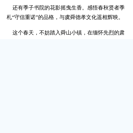
还有季子书院的花影摇曳生香。感悟春秋贤者季
札“守信重诺”的品格，与虞舜德孝文化遥相辉映。
这个春天，不妨踏入舜山小镇，在缅怀先烈的肃
穆中感受历史的温度，在烂漫春光里触摸“一山两
圣”的千年文脉。
回望来时路