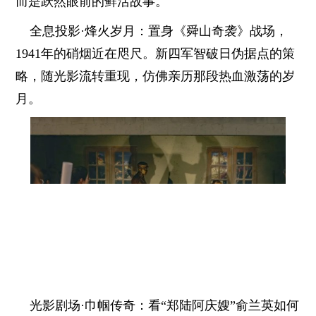
而是跃然眼前的鲜活故事。
全息投影·烽火岁月：置身《舜山奇袭》战场，
1941年的硝烟近在咫尺。新四军智破日伪据点的策
略，随光影流转重现，仿佛亲历那段热血激荡的岁
月。
光影剧场·巾帼传奇：看“郑陆阿庆嫂”俞兰英如何