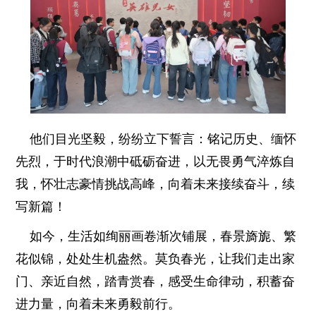
他们目光坚毅，纷纷立下誓言：铭记历史、缅怀
先烈，于时代浪潮中砥砺奋进，以无畏勇气淬炼自
我，怀壮志豪情挑战高峰，向着未来接续奋斗，续
写新篇！
如今，生活如绚丽画卷渐次铺展，春景旖旎、繁
花似锦，处处生机盎然。莫负春光，让我们走出家
门、亲近自然，踏青赏春，感受生命律动，积蓄奋
进力量，向着未来勇毅前行。