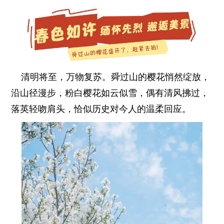
清明将至，万物复苏。舜过山的樱花悄然绽放，
沿山径漫步，粉白樱花如云似雪，偶有清风拂过，
落英轻吻肩头，恰似历史对今人的温柔回应。