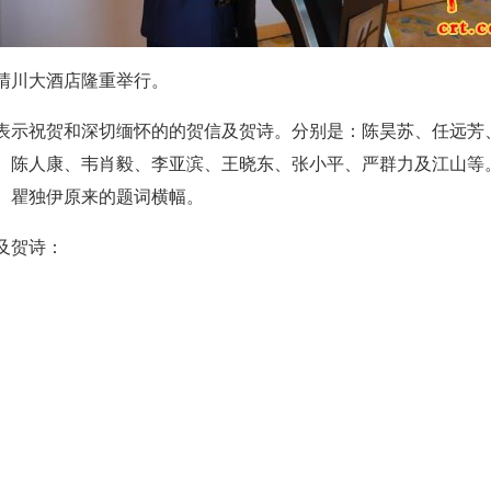
阳晴川大酒店隆重举行。
示祝贺和深切缅怀的的贺信及贺诗。分别是：陈昊苏、任远芳
、陈人康、韦肖毅、李亚滨、王晓东、张小平、严群力及江山等
、瞿独伊原来的题词横幅。
及贺诗：