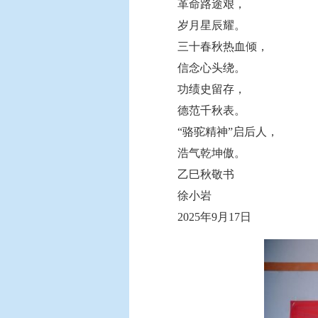
革命路途艰，
岁月星辰耀。
三十春秋热血倾，
信念心头绕。
功绩史留存，
德范千秋表。
“骆驼精神”启后人，
浩气乾坤傲。
乙巳秋敬书
徐小岩
2025年9月17日