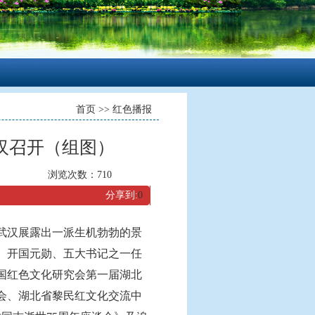
首页
>>
红色播报
汉召开（组图）
浏览次数：
710
分享到:
0
武汉展露出一派生机勃勃的景
家、开国元勋、五大书记之一任
中国红色文化研究会第一届湖北
会、湖北省黎民红文化交流中