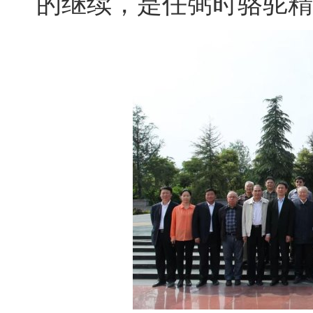
的继续，是任弼时骆驼精