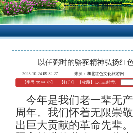
以任弼时的骆驼精神弘扬红色
2025-10-24 09:32:27
来源：
湖北红色文化旅游网
【字号
大
中
小
】
【
打印
】
【收藏】
E-mail推荐:
今年是我们老一辈无产阶
周年。我们怀着无限崇敬
出巨大贡献的革命先辈。