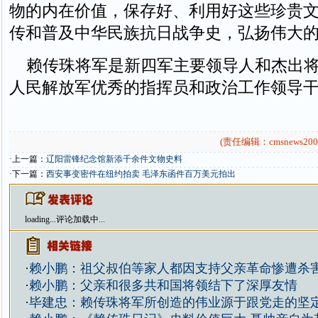
物的内在价值，保存好、利用好这些珍贵
传和普及中华民族抗日战争史，弘扬伟大
赖传珠将军是新四军主要领导人和杰出将
人民解放军优秀的指挥员和政治工作领导
(责任编辑：cmsnews200
·上一篇：
辽阳雷锋纪念馆新添千余件文物史料
·下一篇：
西安事变密件在纽约拍卖 毛泽东函件百万美元拍出
loading...
评论加载中...
·
赖小鹏：祖父叔伯等家人都因支持父亲革命惨遭杀
·
赖小鹏：父亲和很多共和国将领结下了深厚友情
·
毕建忠：赖传珠将军所创造的伟业源于跟党走的坚