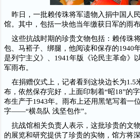
昨日，一批赖传珠将军遗物入捐中国人民
馆。其中，包括一块他当年缴获日军的雨
这些抗战时期的珍贵文物包括：赖传珠将
包、马褡子、绑腿，他阅读和保存的1940
是列宁主义》、1941年版《论民主革命》
军雨布。
在捐赠仪式上，记者看到这块边长为1.5
布，依然保存完好，上面印制着“昭18”的
布生产于1943年。雨布上还用黑笔写着一
字——“横岛队 浅坚包作”。
抗战馆相关负责人表示，这批珍贵的文物
的展览和研究提供了珍贵的实物，馆方将