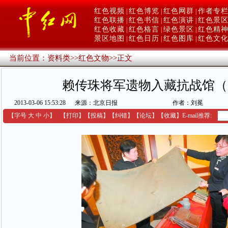
红色视频
红色博览
红色网群
作者专
|
|
|
红色联播
红色书信
红色演讲
红色景
|
|
|
红色收藏
红色格言
绿色景区
红色精
|
|
|
景区地图
红色日历
红色图库
红色文
|
|
|
当前位置：
资料类
>>
红色文物
>>
正文
赖传珠将军遗物入藏抗战馆（
2013-03-06 15:53:28
来源：北京日报
作者：刘冕
【字号
大
中
小
】
【
打印
】
【
投稿
】
【
纠错
】
【
论坛
】
【收藏】
E-mail推荐: