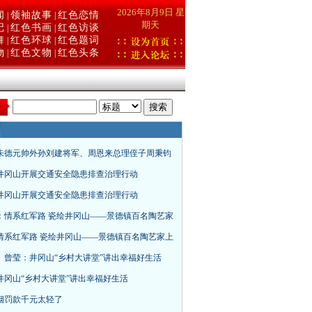
2026年8月9日 星
闻
领袖故事
红色恋情
|
|
期天
记
红色书画
红色访谈
|
|
舞
红色环球
红色题词
|
|
物
红色文物
红色头条
|
|
：
朱德元帅外孙刘建将军、周恩来总理侄子周秉钧
井冈山开展交通安全隐患排查治理行动
井冈山开展交通安全隐患排查治理行动
：情系红军路 瓷绘井冈山——景德镇百名陶艺家
情系红军路 瓷绘井冈山——景德镇百名陶艺家上
、曾莹：井冈山“乡村大讲堂”讲出幸福好生活
井冈山“乡村大讲堂”讲出幸福好生活
烟罚款千元太轻了