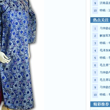
沂南县
特稿：
习仲勋
解放军
特稿：
毛泽东
特稿：
毛主席“
习仲勋
毛主席
习仲勋
特稿：