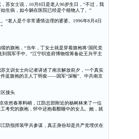
苏女士说，10月8日是老人90岁生日，“不过，我
开始生病，如今躺在医院已经是个植物人了。”
“老人是个非常通情达理的婆婆。1996年8月4日
”
缎的旗袍，“当年，丁女士就是穿着旗袍将‘国民党
送到我军手中。”江宁织造府博物馆筹备处王兴平主
苏文训女士向记者讲述了南京解放前夕，一个真实
件蓝旗袍的主人丁明俊——国军“深喉”、中共南京
区接头
南京依然春寒料峭，江防总部附近的杨树林来了一位
做工考究的旗袍，怀中还抱着酣睡中的女儿。她，就
江防指挥装甲兵参谋，真正身份却是共产党埋伏在