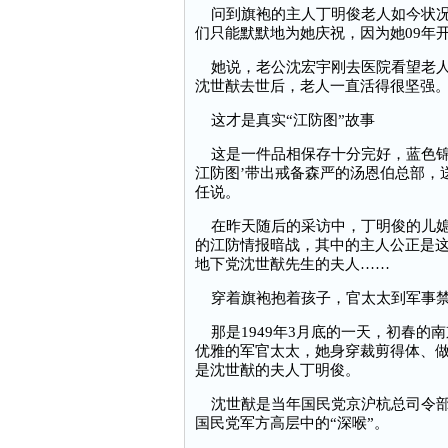
问到旗袍的主人丁明俊老人如今状况，
们只能默默地为她庆祝，因为她09年
她说，老公沈宏宇刚去医院看望老人。
沈世猷去世后，老人一直活得很坚强。
这才是真实“江防图”故事
这是一件品相保存十分完好，蓝色锦
江防图’带出戒备森严的汤恩伯总部，
任说。
在昨天随后的采访中，丁明俊的儿媳
的江防情报暗战，其中的主人公正是这
地下党沈世猷先生的夫人……
穿着旗袍抱着孩子，官太太到军事禁
那是1949年3月底的一天，初春的
优雅的军官太太，她身穿裁剪得体、
是沈世猷的夫人丁明俊。
沈世猷是当年国民党京沪杭总司令部
国民党军方高层中的“深喉”。