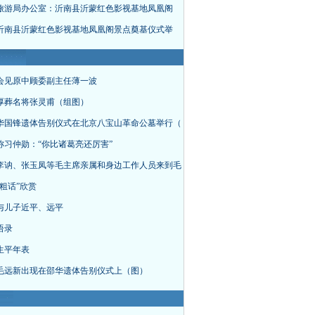
旅游局办公室：沂南县沂蒙红色影视基地凤凰阁
沂南县沂蒙红色影视基地凤凰阁景点奠基仪式举
会见原中顾委副主任薄一波
厚葬名将张灵甫（组图）
华国锋遗体告别仪式在北京八宝山革命公墓举行（
称习仲勋：“你比诸葛亮还厉害”
李讷、张玉凤等毛主席亲属和身边工作人员来到毛
粗话”欣赏
与儿子近平、远平
语录
生平年表
毛远新出现在邵华遗体告别仪式上（图）