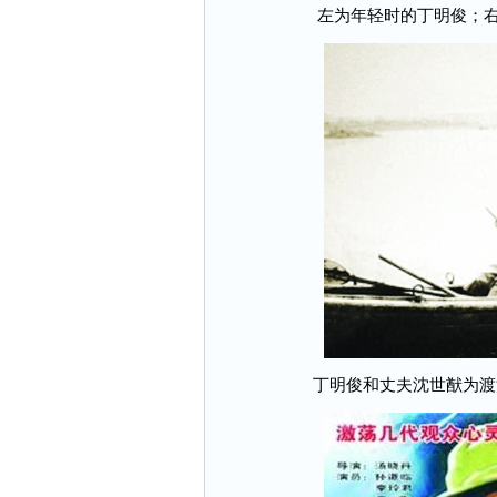
左为年轻时的丁明俊；右为
丁明俊和丈夫沈世猷为渡