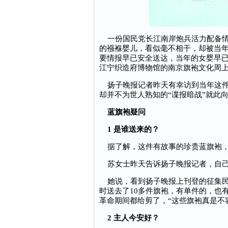
一份国民党长江南岸炮兵活力配备情
的襁褓婴儿，看似毫不相干，却被当年
要情报早已安全送达，当年的女婴早
江宁织造府博物馆的南京旗袍文化周
扬子晚报记者昨天有幸访到当年这件
却并不为世人熟知的“谍报暗战”就此
蓝旗袍疑问
1 是谁送来的？
据了解，这件有故事的珍贵蓝旗袍，
苏女士昨天告诉扬子晚报记者，自己是
她说，看到扬子晚报上刊登的征集民
时送去了10多件旗袍，有单件的，也
革命期间都给剪了，“这些旗袍真是不
2 主人今安好？