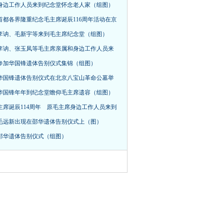
身边工作人员来到纪念堂怀念老人家（组图）
首都各界隆重纪念毛主席诞辰116周年活动在京
，李讷、毛新宇等来到毛主席纪念堂（组图）
李讷、张玉凤等毛主席亲属和身边工作人员来
参加华国锋遗体告别仪式集锦（组图）
华国锋遗体告别仪式在北京八宝山革命公墓举
华国锋年年到纪念堂瞻仰毛主席遗容（组图）
主席诞辰114周年 原毛主席身边工作人员来到
毛远新出现在邵华遗体告别仪式上（图）
邵华遗体告别仪式（组图）