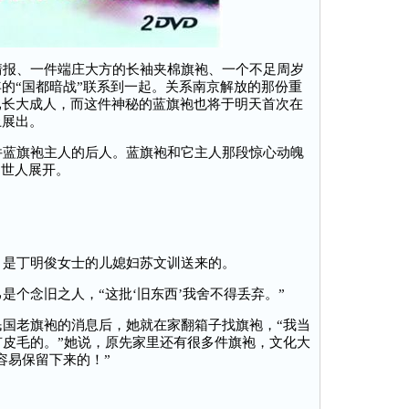
报、一件端庄大方的长袖夹棉旗袍、一个不足周岁
的“国都暗战”联系到一起。关系南京解放的那份重
已长大成人，而这件神秘的蓝旗袍也将于明天首次在
上展出。
蓝旗袍主人的后人。蓝旗袍和它主人那段惊心动魄
向世人展开。
是丁明俊女士的儿媳妇苏文训送来的。
个念旧之人，“这批‘旧东西’我舍不得丢弃。”
国老旗袍的消息后，她就在家翻箱子找旗袍，“我当
有皮毛的。”她说，原先家里还有很多件旗袍，文化大
容易保留下来的！”