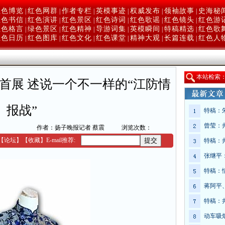
红色博览
红色网群
作者专栏
英模事迹
权威发布
领袖故事
史海秘
|
|
|
|
|
|
红色书信
红色演讲
红色景区
红色诗词
红色歌谣
红色镜头
红色游
|
|
|
|
|
|
红色格言
绿色景区
红色精神
导游词集
英模瞬间
特稿精选
红色歌
|
|
|
|
|
|
红色日历
红色图库
红色文化
红色课堂
精神大观
长篇连载
红色人
|
|
|
|
|
|
本
站检索
首展 述说一个不一样的“江防情
报战”
特稿：
曾莹：
作者：扬子晚报记者 蔡震
浏览次数：
【
论坛
】
【收藏】
E-mail推荐:
特稿：
张继平
特稿：
蒋阿平
特稿：
动车吸