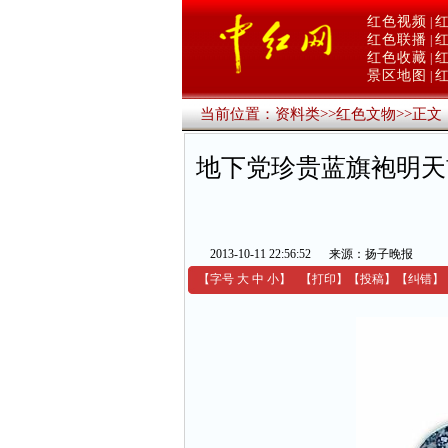
红色视频
|
红色联播
|
红色收藏
|
景区地图
|
当前位置：
资料类
>>
红色文物
>>
正文
地下党珍贵蓝旗袍明天
2013-10-11 22:56:52
来源：扬子晚报
【字号
大
中
小
】
【
打印
】
【
投稿
】
【
纠错
】