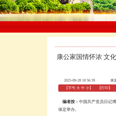
康公家国情怀浓 文
2025-09-28 10:56:39
来
【字号
大
中
小
】
【
打印
】
编者按：
中国共产党员日记博
保定举办。