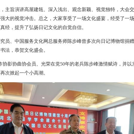
，主旨演讲高屋建瓴、深入浅出、观念新颖、视觉独特，大会交
到强大的视觉冲击。总之，大家享受了一场文化盛宴，经受了一
了真经，提升了弘扬日记文化的自觉自信。
究员、中国服务文化网总服务师陈步峰曾多次向日记博物馆捐赠
刊书法，恭贺文化盛会。
作协影协曲协会员、光荣在党50年的老兵陈步峰激情赋诗，并以
会再次掀起一个小高潮。