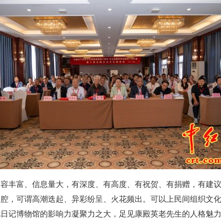
容丰富、信息量大，有深度、有高度、有祝贺、有捐赠，有建议
唱腔，可谓高潮迭起、异彩纷呈、火花频出。可以上民间组织文
见日记博物馆的影响力凝聚力之大，足见康殿英老先生的人格魅