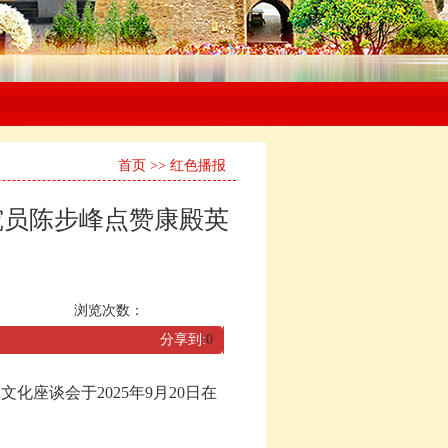
首页
>>
红色播报
究员陈步峰点赞康殿英
浏览次数：
分享到:
0
座谈会于2025年9月20日在