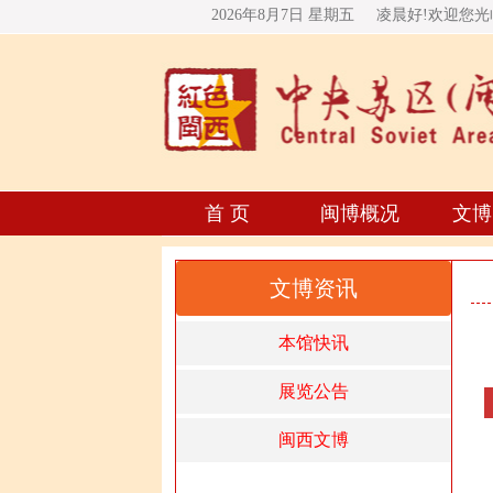
2026年8月7日 星期
五
凌晨好!欢迎您
首 页
闽博概况
文博
文博资讯
本馆快讯
展览公告
闽西文博