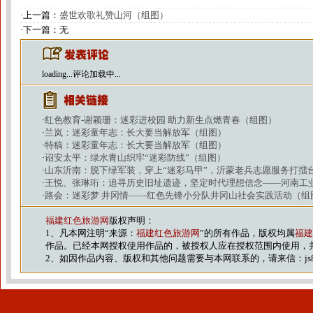
·上一篇：
盛世欢歌礼赞山河（组图）
·下一篇：无
loading...
评论加载中...
·
红色教育-谢颖珊：迷彩进校园 助力新生点燃青春（组图）
·
兰岚：迷彩童年志：长大要当解放军（组图）
·
特稿：迷彩童年志：长大要当解放军（组图）
·
诏安太平：绿水青山织牢“迷彩防线”（组图）
·
山东沂南：脱下绿军装，穿上“迷彩马甲”，沂蒙老兵志愿服务打擂
·
王悦、张琳珩：追寻历史旧址遗迹，坚定时代理想信念——河南工
·
路会：迷彩梦 井冈情——红色先锋小分队井冈山社会实践活动（组
福建红色旅游网
版权声明：
1、凡本网注明“来源：
福建红色旅游网
”的所有作品，版权均属
福建
作品。已经本网授权使用作品的，被授权人应在授权范围内使用，
2、如因作品内容、版权和其他问题需要与本网联系的，请来信：js88@vip