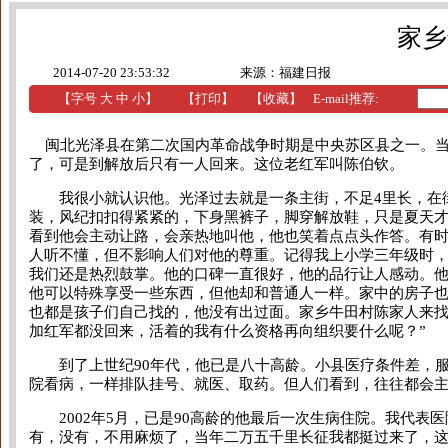
家乡
2014-07-20 23:53:32
来源：福建日报
【字号
大
中
小
】
【
打印
】
【收藏】
E-mail推荐:
闽北光泽县在第二次国内革命战争时期是中央苏区县之一。当年
了，可是到解放后只有一人回来。这位老红军叫陈伯钦。
我很小就认识他。光泽过去就是一条主街，不足4里长，在街
装，风纪扣扣得紧紧的，下身黑裤子，脚穿解放鞋，只是夏天
看到他会主动让路，会亲热地叫他，他也笑着点点头作答。有
人听不懂，但不影响人们对他的尊重。记得我上小学三年级时
我们还是热烈鼓掌。他的口碑一直很好，他的品行让人感动。他
他可以特殊享受一些东西，但他却和普通人一样。家中的房子也
也都是孩子们自己找的，他没有出过面。家乡牛田村陈家人来找
加红军都没回来，活着的我有什么资格再向组织要什么呢？”
到了上世纪90年代，他已是八十高龄。小县医疗条件差，服
院看病，一样排队挂号、就医、取药。但人们看到，往往都会
2002年5月，已是90高龄的他最后一次生病住院。我代表
有，没有，不用麻烦了，当年二万五千里长征我都挺过来了，这