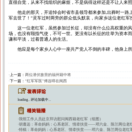
直很自觉，从来不找组织的麻烦，不是病得这样还是不让人来照
他走的那天，开追悼会时省市县领导都来参加,出葬时一路上
军去世了！”灵车过时两旁的群众低头默哀，向家乡这位老红军
这一位老红军，虽然参加过长征，却没有什么位高权重的风光
场，也没有颐指气使，不可一世。更没有以长征的壮举为资本
谦和平淡，过着普通人的生活。
他应是每个家乡人心中一座共产党人不倒的丰碑，他身上所
·上一篇：
两位潜伏敌营的福州籍中将
·下一篇：
“红军军医”傅连暲在闽西
loading...
评论加载中...
·
我馆工作人员赴京拜访慰问闽西籍老红军（组图）
·
胡遵远：革命妈妈：心系老区、情牵扶贫——邓六金、陈兰两位老红
·
特稿：革命妈妈：心系老区、情牵扶贫——邓六金、陈兰两位老红军