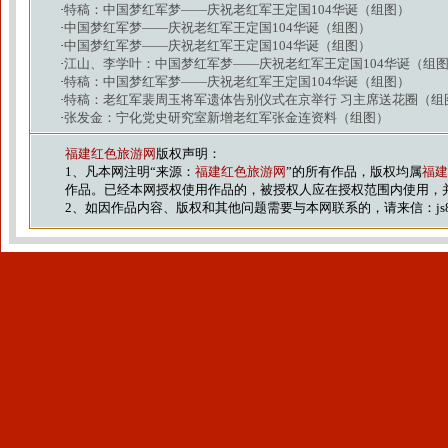
·
特稿：中国梦红军梦——庆祝老红军王定国104华诞（组图）
·
中国梦红军梦——庆祝老红军王定国104华诞（组图）
·
中国梦红军梦——庆祝老红军王定国104华诞（组图）
·
江山、李学叶：中国梦红军梦——庆祝老红军王定国104华诞（组
·
特稿：中国梦红军梦——庆祝老红军王定国104华诞（组图）
·
特稿：老红军裴周玉将军遗体告别仪式在京举行 习主席送花圈（组
·
张发金：宁化党史研究室新增老红军张金连资料（组图）
福建红色旅游网
版权声明：
1、凡本网注明“来源：
福建红色旅游网
”的所有作品，版权均属
福建
作品。已经本网授权使用作品的，被授权人应在授权范围内使用，
2、如因作品内容、版权和其他问题需要与本网联系的，请来信：js88@vip