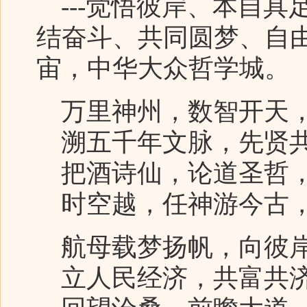
---觉悟彼岸、本自具
结奋斗、共同圆梦、自
宙，中华大众哲学城。
万里神州，数智开天，
溯五千年文脉，先贤共
把酒诗仙，论道圣哲，
时空越，任神游今古，
航母载梦扬帆，向彼岸
立人民经济，共富共济