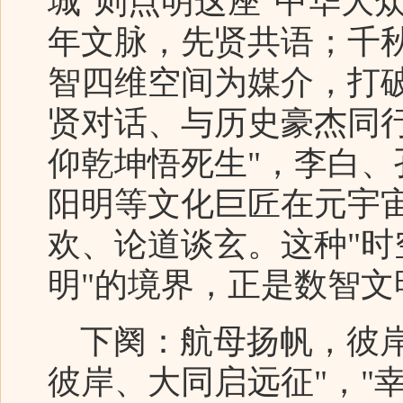
城"则点明这座"中华大
年文脉，先贤共语；千
智四维空间为媒介，打
贤对话、与历史豪杰同
仰乾坤悟死生"，李白
阳明等文化巨匠在元宇
欢、论道谈玄。这种"
明"的境界，正是数智
下阕：航母扬帆，彼岸
彼岸、大同启远征"，"